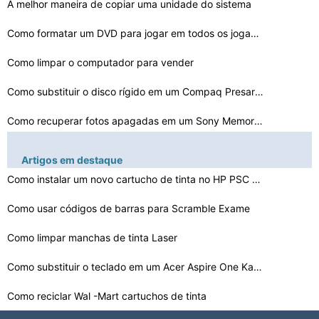
A melhor maneira de copiar uma unidade do sistema
Como formatar um DVD para jogar em todos os jogadores
Como limpar o computador para vender
Como substituir o disco rígido em um Compaq Presario 5…
Como recuperar fotos apagadas em um Sony Memory Stick
Como verificar a fase em um ScopeMeter Fluke
Artigos em destaque
A diferença entre o Spinpoint F1 e F3
Como instalar um novo cartucho de tinta no HP PSC 1350 …
Como usar códigos de barras para Scramble Exame
Como substituir o disco rígido em um Dell Dimension 83…
O que são computador Signal Boosters
Como limpar manchas de tinta Laser
Como converter LP para MP3 grátis
Como substituir o teclado em um Acer Aspire One Kav60
Como reciclar Wal -Mart cartuchos de tinta