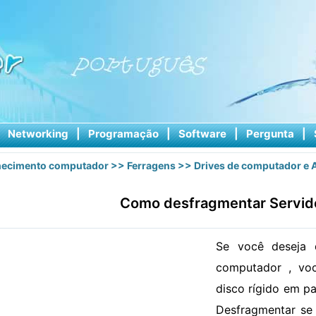
|
Networking
|
Programação
|
Software
|
Pergunta
|
ecimento computador
>>
Ferragens
>>
Drives de computador e
Como desfragmentar Servid
Se você deseja 
computador , voc
disco rígido em pa
Desfragmentar se