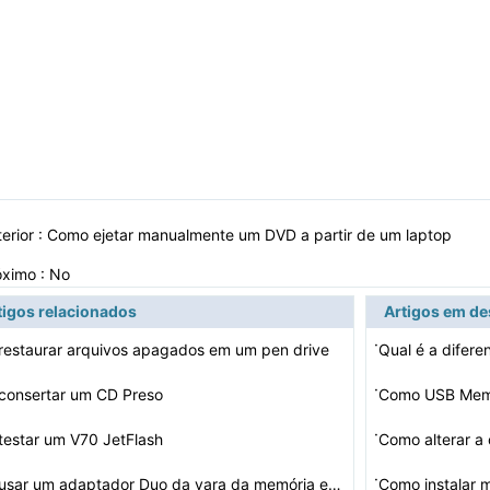
erior :
Como ejetar manualmente um DVD a partir de um laptop
óximo : No
tigos relacionados
Artigos em d
·
estaurar arquivos apagados em um pen drive
·
consertar um CD Preso
Como USB Memó
·
estar um V70 JetFlash
·
Como usar um adaptador Duo da vara da memória em um Me…
Como instalar m