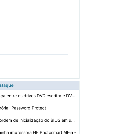
estaque
Qual é a diferença entre os drives DVD escritor e DVD…
ria -Password Protect
Como alterar a ordem de inicialização do BIOS em um I…
inha impressora HP Photosmart All-in -