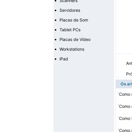
Scanners
Servidores
Placas de Som
Tablet PCs
Placas de Vídeo
Workstations
iPad
Ant
Pr
Os ar
·
Como r
·
Como 
·
Como t
·