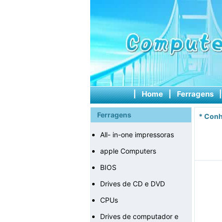
|
Home
|
Ferragens
Ferragens
*
Conh
All- in-one impressoras
apple Computers
BIOS
Drives de CD e DVD
CPUs
Drives de computador e