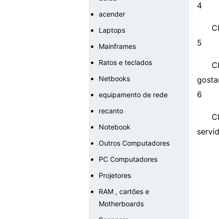
4
acender
C
Laptops
5
Mainframes
Ratos e teclados
C
Netbooks
gosta
6
equipamento de rede
recanto
C
Notebook
servi
Outros Computadores
PC Computadores
Projetores
RAM , cartões e
Motherboards