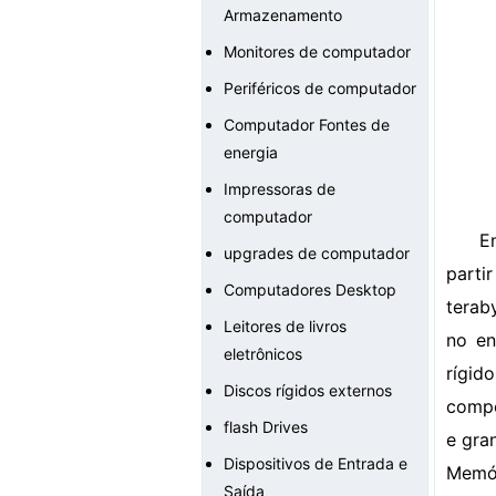
Armazenamento
Monitores de computador
Periféricos de computador
Computador Fontes de
energia
Impressoras de
computador
E
upgrades de computador
parti
Computadores Desktop
terab
Leitores de livros
no en
eletrônicos
rígid
Discos rígidos externos
compo
flash Drives
e gra
Dispositivos de Entrada e
Memó
Saída