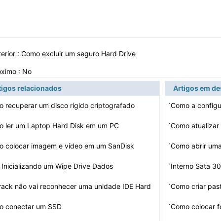
erior :
Como excluir um seguro Hard Drive
óximo : No
tigos relacionados
Artigos em d
·
 recuperar um disco rígido criptografado
·
 ler um Laptop Hard Disk em um PC
Como atualiza
·
 colocar imagem e vídeo em um SanDisk
Como abrir um
·
 Inicializando um Wipe Drive Dados
Interno Sata 3
·
rack não vai reconhecer uma unidade IDE Hard
Como criar pas
·
o conectar um SSD
Como colocar 