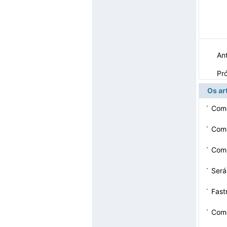
Ant
Pr
Os ar
·
Como
·
Como
·
Como
·
Será
·
Fast
·
Com