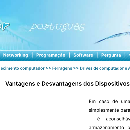
|
Networking
|
Programação
|
Software
|
Pergunta
|
ecimento computador
>>
Ferragens
>>
Drives de computador e
Vantagens e Desvantagens dos Dispositivo
Em caso de uma 
simplesmente para 
- é aconselhá
armazenamento po