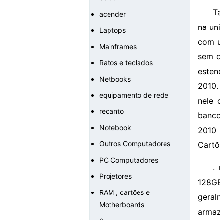
T
acender
na un
Laptops
com u
Mainframes
sem q
Ratos e teclados
esten
Netbooks
2010.
equipamento de rede
nele 
recanto
banco
Notebook
2010
Outros Computadores
Cartõ
PC Computadores
.
Projetores
128G
RAM , cartões e
geral
Motherboards
armaz