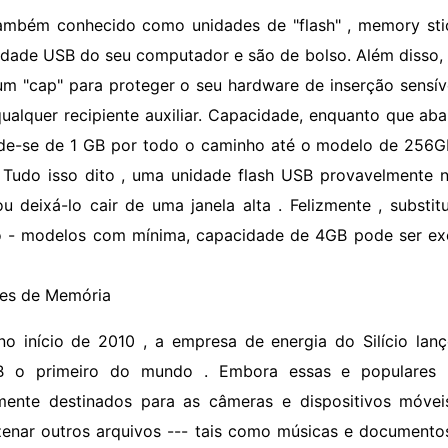
ambém conhecido como unidades de "flash" , memory sti
idade USB do seu computador e são de bolso. Além disso
m "cap" para proteger o seu hardware de inserção sensíve
ualquer recipiente auxiliar. Capacidade, enquanto que aba
de-se de 1 GB por todo o caminho até o modelo de 256G
 Tudo isso dito , uma unidade flash USB provavelmente n
ou deixá-lo cair de uma janela alta . Felizmente , substi
 - modelos com mínima, capacidade de 4GB pode ser ex
es de Memória
 no início de 2010 , a empresa de energia do Silício la
B o primeiro do mundo . Embora essas e populares 
mente destinados para as câmeras e dispositivos móveis
enar outros arquivos --- tais como músicas e documento