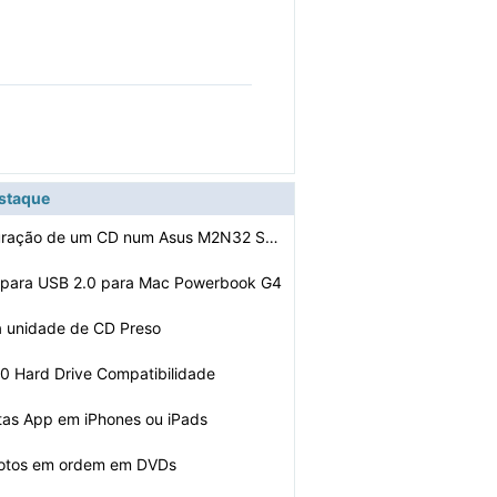
estaque
Como a configuração de um CD num Asus M2N32 SLI Delux…
r para USB 2.0 para Mac Powerbook G4
a unidade de CD Preso
00 Hard Drive Compatibilidade
tas App em iPhones ou iPads
fotos em ordem em DVDs