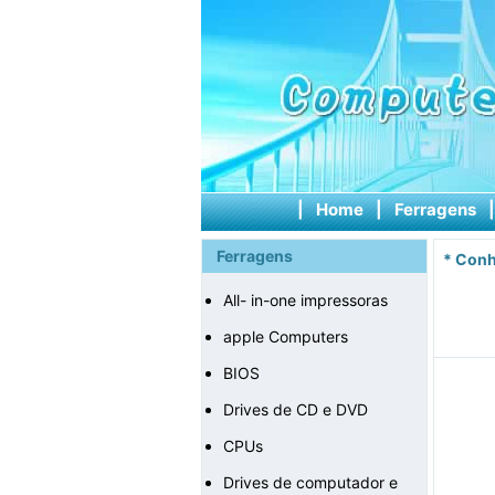
|
Home
|
Ferragens
Ferragens
*
Conh
All- in-one impressoras
apple Computers
BIOS
Drives de CD e DVD
CPUs
Drives de computador e