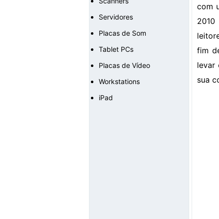
Scanners
com u
Servidores
2010 
Placas de Som
leito
Tablet PCs
fim d
levar
Placas de Vídeo
sua c
Workstations
iPad