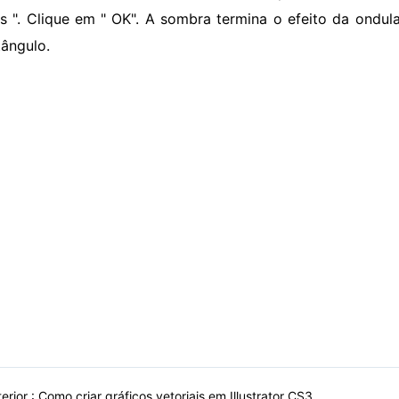
s ". Clique em " OK". A sombra termina o efeito da ondu
tângulo.
erior :
Como criar gráficos vetoriais em Illustrator CS3