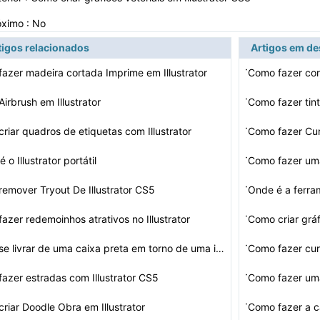
óximo : No
tigos relacionados
Artigos em d
·
azer madeira cortada Imprime em Illustrator
Como fazer cora
·
irbrush em Illustrator
Como fazer tint
·
riar quadros de etiquetas com Illustrator
Como fazer Cur
·
 o Illustrator portátil
Como fazer uma
·
emover Tryout De Illustrator CS5
Onde é a ferra
·
azer redemoinhos atrativos no Illustrator
Como criar gráf
·
Como se livrar de uma caixa preta em torno de uma image…
Como fazer cur
·
azer estradas com Illustrator CS5
Como fazer uma
·
riar Doodle Obra em Illustrator
Como fazer a c