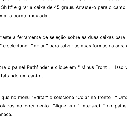
"Shift" e girar a caixa de 45 graus. Arraste-o para o canto 
criar a borda ondulada .
rraste a ferramenta de seleção sobre as duas caixas para 
" e selecione "Copiar " para salvar as duas formas na área 
bra o painel Pathfinder e clique em " Minus Front . " Iss
 faltando um canto .
lique no menu "Editar" e selecione "Colar na frente . " 
olados no documento. Clique em " Intersect " no paine
nece.