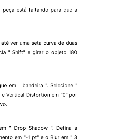
 peça está faltando para que a
 até ver uma seta curva de duas
la " Shift" e girar o objeto 180
que em " bandeira ". Selecione "
 e Vertical Distortion em "0" por
vo.
e em " Drop Shadow ". Defina a
ento em "-1 pt" e o Blur em " 3