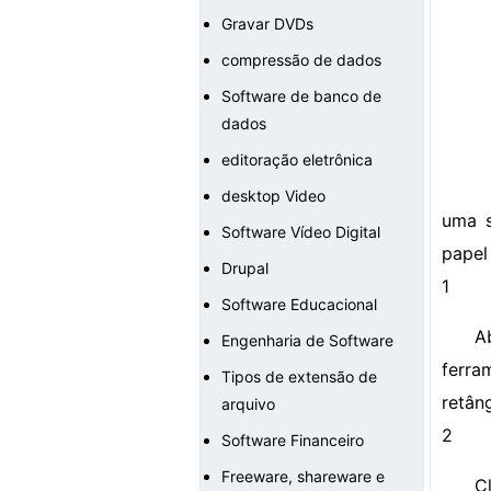
Gravar DVDs
compressão de dados
Software de banco de
dados
editoração eletrônica
desktop Video
uma s
Software Vídeo Digital
papel 
Drupal
1
Software Educacional
A
Engenharia de Software
ferra
Tipos de extensão de
retân
arquivo
2
Software Financeiro
Freeware, shareware e
C