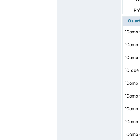
Pr
Os ar
·
Como f
·
Como A
·
Como c
·
O que é
·
Como r
·
Como f
·
·
Como f
·
Como c