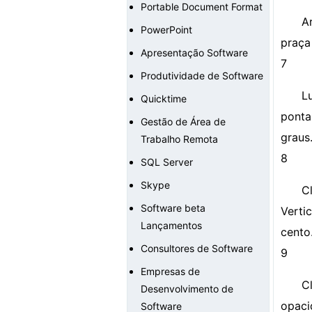
Portable Document Format
A
PowerPoint
praça
Apresentação Software
7
Produtividade de Software
L
Quicktime
ponta
Gestão de Área de
graus
Trabalho Remota
8
SQL Server
Skype
C
Software beta
Verti
Lançamentos
cento
Consultores de Software
9
Empresas de
C
Desenvolvimento de
opaci
Software