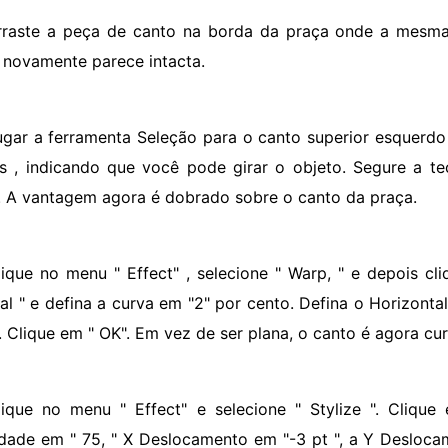
rraste a peça de canto na borda da praça onde a mesma
 novamente parece intacta.
ugar a ferramenta Seleção para o canto superior esquerdo
s , indicando que você pode girar o objeto. Segure a tec
. A vantagem agora é dobrado sobre o canto da praça.
lique no menu " Effect" , selecione " Warp, " e depois cli
cal " e defina a curva em "2" por cento. Defina o Horizontal
. Clique em " OK". Em vez de ser plana, o canto é agora cur
lique no menu " Effect" e selecione " Stylize ". Cliqu
dade em " 75, " X Deslocamento em "-3 pt ", a Y Deslocam