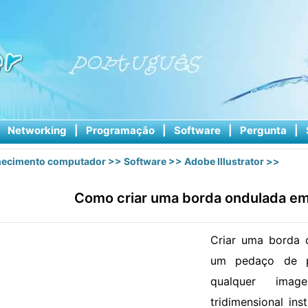
|
Networking
|
Programação
|
Software
|
Pergunta
|
ecimento computador
>>
Software
>>
Adobe Illustrator
>>
Como criar uma borda ondulada em 
Criar uma borda 
um pedaço de pa
qualquer ima
tridimensional in