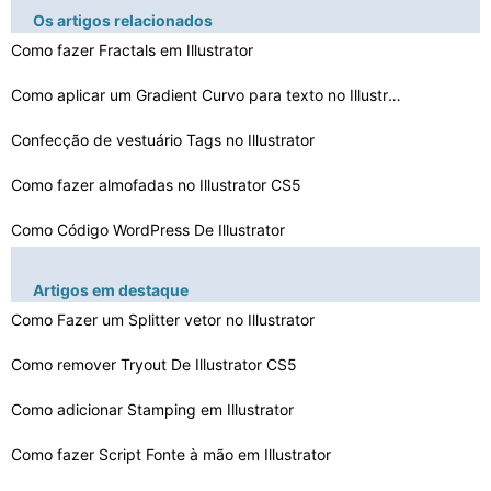
Os artigos relacionados
Como fazer Fractals em Illustrator
Como aplicar um Gradient Curvo para texto no Illustrato…
Confecção de vestuário Tags no Illustrator
Como fazer almofadas no Illustrator CS5
Como Código WordPress De Illustrator
Como salvar um desenho como um símbolo no Illustrator
Artigos em destaque
Como criar quadros de etiquetas com Illustrator
Como Fazer um Splitter vetor no Illustrator
Como remover Tryout De Illustrator CS5
Como remover Tryout De Illustrator CS5
Adobe Illustrator Registry Error
Como adicionar Stamping em Illustrator
Como fazer um redemoinho ocidental em Illustrator
Como fazer Script Fonte à mão em Illustrator