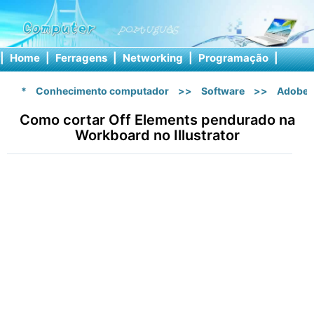
|
Home
|
Ferragens
|
Networking
|
Programação
|
Softw
*
Conhecimento computador
>>
Software
>>
Adobe I
Como cortar Off Elements pendurado na
Workboard no Illustrator