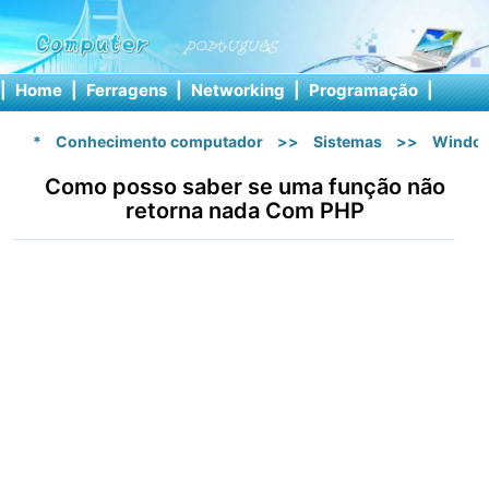
|
Home
|
Ferragens
|
Networking
|
Programação
|
Softw
*
Conhecimento computador
>>
Sistemas
>>
Windo
Como posso saber se uma função não
retorna nada Com PHP