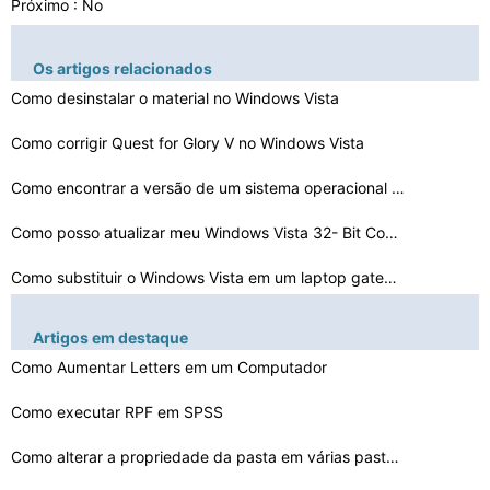
Próximo : No
Os artigos relacionados
Como desinstalar o material no Windows Vista
Como corrigir Quest for Glory V no Windows Vista
Como encontrar a versão de um sistema operacional Vist…
Como posso atualizar meu Windows Vista 32- Bit Computad…
Como substituir o Windows Vista em um laptop gateway
Como fazer um arquivo MSI em um arquivo EXE em Vista
Artigos em destaque
Como instalar um certificado SSL no Vista
Como Aumentar Letters em um Computador
Como executar RPF em SPSS
Como bloquear um site a partir do computador com Vista
Como Jogar MP4 Vídeos em Vista 64
Como alterar a propriedade da pasta em várias pastas d…