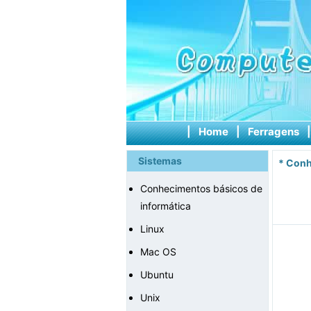
|
Home
|
Ferragens
Sistemas
*
Conh
Conhecimentos básicos de
informática
Linux
Mac OS
Ubuntu
Unix