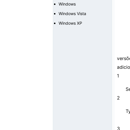
Windows
Windows Vista
Windows XP
versõ
adici
1
S
2
T
3