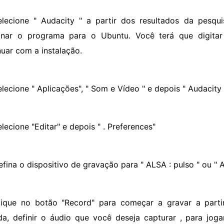
elecione " Audacity " a partir dos resultados da pesqui
onar o programa para o Ubuntu. Você terá que digitar
nuar com a instalação.
lecione " Aplicações", " Som e Vídeo " e depois " Audacity 
lecione "Editar" e depois " . Preferences"
efina o dispositivo de gravação para " ALSA : pulso " ou " A
lique no botão "Record" para começar a gravar a part
da, definir o áudio que você deseja capturar , para jo