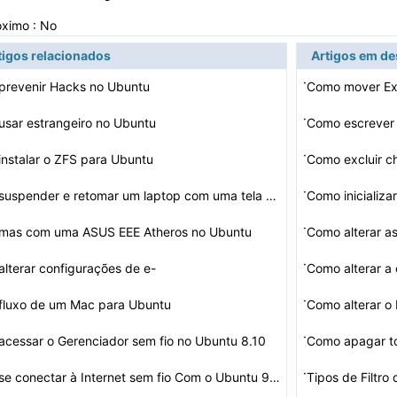
óximo : No
tigos relacionados
Artigos em d
·
prevenir Hacks no Ubuntu
Como mover Ex
·
sar estrangeiro no Ubuntu
Como escrever
·
nstalar o ZFS para Ubuntu
Como excluir c
·
Como suspender e retomar um laptop com uma tela em bran…
Como inicializ
·
emas com uma ASUS EEE Atheros no Ubuntu
Como alterar a
·
lterar configurações de e-
hunderbird no U…
·
fluxo de um Mac para Ubuntu
·
cessar o Gerenciador sem fio no Ubuntu 8.10
·
Como se conectar à Internet sem fio Com o Ubuntu 9.04
Tipos de Filtr