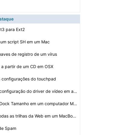
estaque
t3 para Ext2
 um script SH em um Mac
haves de registro de um vírus
ar a partir de um CD em OSX
s configurações do touchpad
Como alterar a configuração do driver de vídeo em ap…
Como alterar o Dock Tamanho em um computador Macintosh
Como apagar todas as trilhas da Web em um MacBook
o de Spam