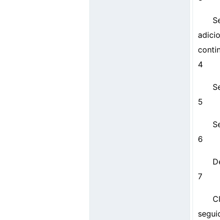
S
adici
conti
4
Se
5
Se
6
D
7
C
segui