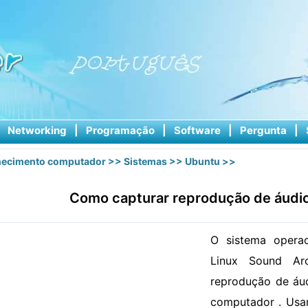
|
Networking
|
Programação
|
Software
|
Pergunta
|
ecimento computador
>>
Sistemas
>>
Ubuntu
>>
Como capturar reprodução de áudi
O sistema operac
Linux Sound Ar
reprodução de áu
computador . Usa