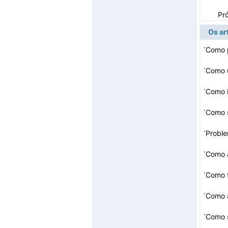
Pr
Os ar
·
Como 
·
Como u
·
Como i
·
·
Probl
·
Como a
mail T
·
Como 
·
Como a
·