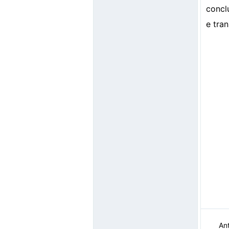
concl
e tra
Ant