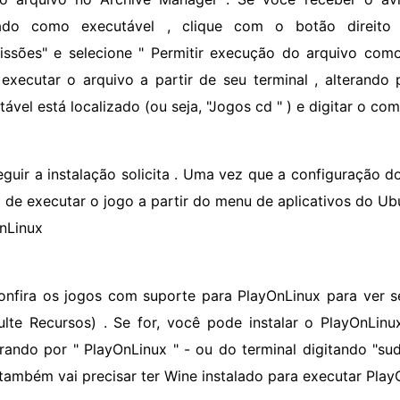
ado como executável , clique com o botão direito 
issões" e selecione " Permitir execução do arquivo c
executar o arquivo a partir de seu terminal , alterando 
tável está localizado (ou seja, "Jogos cd " ) e digitar o co
eguir a instalação solicita . Uma vez que a configuração d
 de executar o jogo a partir do menu de aplicativos do Ub
nLinux
onfira os jogos com suporte para PlayOnLinux para ver s
ulte Recursos) . Se for, você pode instalar o PlayOnLin
rando por " PlayOnLinux " - ou do terminal digitando "sudo
também vai precisar ter Wine instalado para executar Play