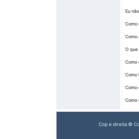
·
Eu não
·
·
·
O que 
·
Como c
·
Como i
·
Como 
·
Como u
Cop e direita © C