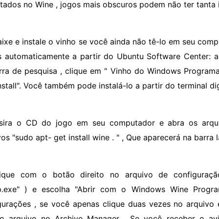
tados no Wine , jogos mais obscuros podem não ter tanta 
aixe e instale o vinho se você ainda não tê-lo em seu com
s automaticamente a partir do Ubuntu Software Center: ab
rra de pesquisa , clique em " Vinho do Windows Programa 
nstall". Você também pode instalá-lo a partir do terminal d
nsira o CD do jogo em seu computador e abra os arqu
vos "sudo apt- get install wine . " , Que aparecerá na barr
lique com o botão direito no arquivo de configura
p.exe" ) e escolha "Abrir com o Windows Wine Progr
gurações , se você apenas clique duas vezes no arquivo e
 o arquivo no Archive Manager . Se você receber o av