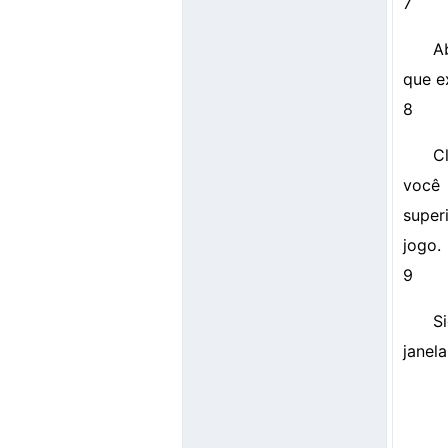
7
A
que e
8
C
você 
super
jogo.
9
S
janel