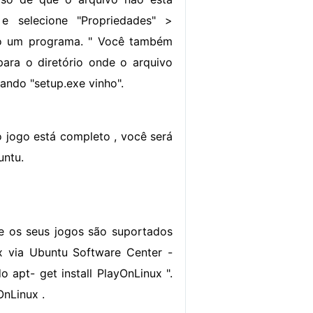
e selecione "Propriedades" >
omo um programa. " Você também
para o diretório onde o arquivo
mando "setup.exe vinho".
o jogo está completo , você será
untu.
e os seus jogos são suportados
ux via Ubuntu Software Center -
 apt- get install PlayOnLinux ".
OnLinux .