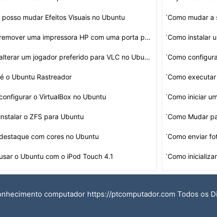
·
 posso mudar Efeitos Visuais no Ubuntu
·
Como remover uma impressora HP com uma porta paralela n…
Como instalar 
·
Como alterar um jogador preferido para VLC no Ubuntu
Como configur
·
é o Ubuntu Rastreador
Como executar
·
onfigurar o VirtualBox no Ubuntu
Como iniciar u
·
nstalar o ZFS para Ubuntu
Como Mudar pa
·
destaque com cores no Ubuntu
Como enviar f
·
sar o Ubuntu com o iPod Touch 4.1
Como inicializ
onhecimento computador https://ptcomputador.com Todos os D