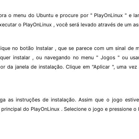
bra o menu do Ubuntu e procure por " PlayOnLinux " e la
xecutar o PlayOnLinux , você será levado através de um ass
lique no botão Instalar , que se parece com um sinal de m
quer instalar , ou navegando no menu " Jogos " ou us
ior da janela de instalação. Clique em "Aplicar ", uma v
iga as instruções de instalação. Assim que o jogo estiver
a principal do PlayOnLinux . Selecione o jogo e pressione o 