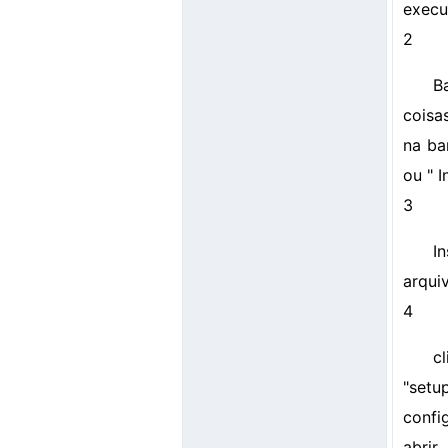
execu
2
B
coisa
na ba
ou " I
3
I
arqui
4
c
"setu
confi
abrir