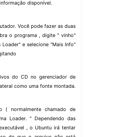
informação disponível.
putador. Você pode fazer as duas
ra o programa , digite " vinho"
Loader" e selecione "Mais Info"
igitando
ivos do CD no gerenciador de
a lateral como uma fonte montada.
ção ( normalmente chamado de
ama Loader. " Dependendo das
xecutável , o Ubuntu irá tentar
iso de que o arquivo não está