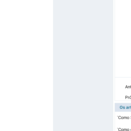
Ant
Pr
Os ar
·
Como 
·
Como 