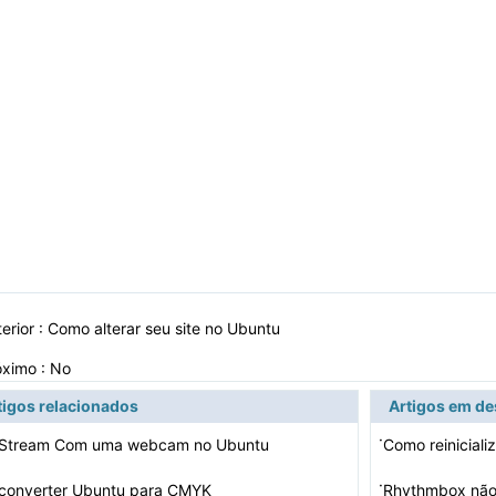
erior :
Como alterar seu site no Ubuntu
óximo : No
tigos relacionados
Artigos em d
·
Stream Com uma webcam no Ubuntu
Como reinicial
·
converter Ubuntu para CMYK
Rhythmbox não 