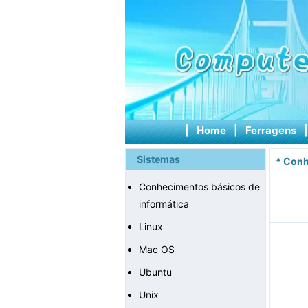
|
Home
|
Ferragens
Sistemas
*
Conh
Conhecimentos básicos de
informática
Linux
Mac OS
Ubuntu
Unix