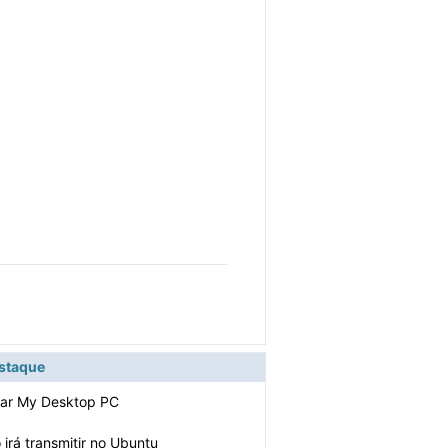
estaque
izar My Desktop PC
irá transmitir no Ubuntu