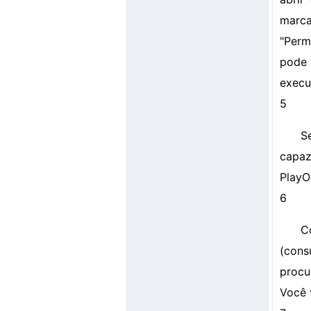
marc
"Perm
pode 
execu
5
S
capaz
PlayO
6
C
(cons
procu
Você 