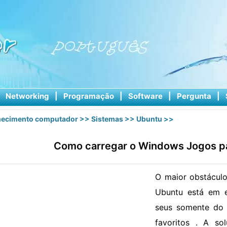
|
Networking
|
Programação
|
Software
|
Pergunta
|
ecimento computador
>>
Sistemas
>>
Ubuntu
>>
Como carregar o Windows Jogos p
O maior obstáculo
Ubuntu está em e
seus somente do
favoritos . A s