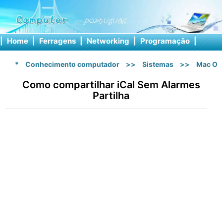
|
Home
|
Ferragens
|
Networking
|
Programação
|
Softw
*
Conhecimento computador
>>
Sistemas
>>
Mac OS
Como compartilhar iCal Sem Alarmes
Partilha