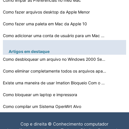
Como limpar as Preferências no meu Mac
Como fazer arquivos desktop da Apple Menor
Como fazer uma paleta em Mac da Apple 10
Como adicionar uma conta de usuário para um Mac no Sno…
Como fazer o download de um driver para o DROID Incredi…
Artigos em destaque
Como fazer backup da Apple TV Blobs
Como desbloquear um arquivo no Windows 2000 Server
O volume de rede não desaparecer da área de trabalho …
Como eliminar completamente todos os arquivos apagados …
Existe uma maneira de usar Imation Bloqueio Com o Ubunt…
MacBook Pro e superaquecer o ventilador está Bloqueado…
Como criar Intros Flash no Mac
Como bloquear um laptop e impressora
Como compilar um Sistema OpenWrt Alvo
Como Jogar iTunes Músicas e Vídeos em Linux
Cop e direita © Conhecimento computador