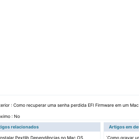
erior :
Como recuperar uma senha perdida EFI Firmware em um Mac
óximo : No
tigos relacionados
Artigos em d
·
nstalar Pextlib Dependências no Mac OS