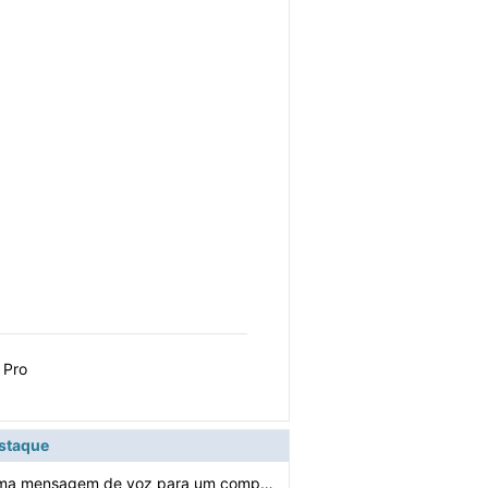
 Pro
estaque
Como gravar uma mensagem de voz para um computador