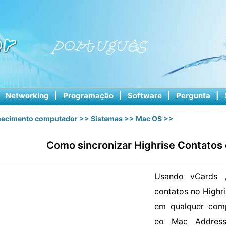
|
Networking
|
Programação
|
Software
|
Pergunta
|
ecimento computador
>>
Sistemas
>>
Mac OS
>>
Como sincronizar Highrise Contatos
Usando vCards ,
contatos no Highr
em qualquer comp
eo Mac Address 