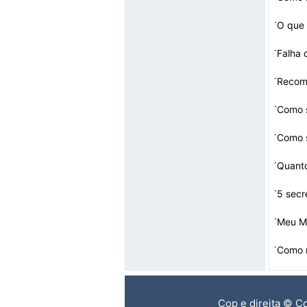
·
O que 
·
Falha 
·
Recom
·
Como 
·
Como s
·
·
5 secr
·
Meu M
·
Como r
Cop e direita © C