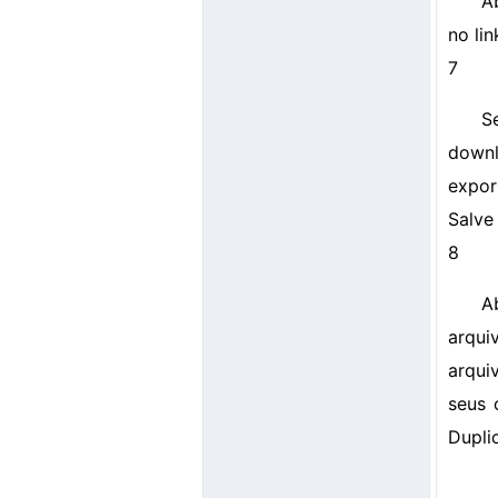
A
no lin
7
S
downl
expor
Salve
8
A
arqui
arqui
seus 
Dupli