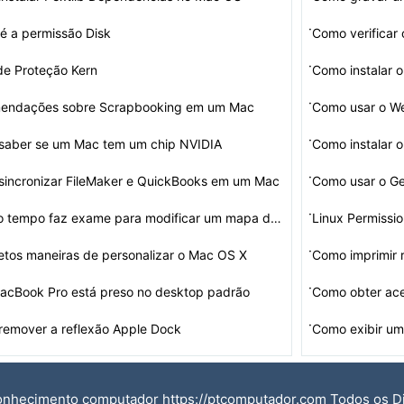
·
é a permissão Disk
Como verificar 
·
de Proteção Kern
Como instalar 
·
endações sobre Scrapbooking em um Mac
Como usar o 
·
saber se um Mac tem um chip NVIDIA
Como instalar 
·
incronizar FileMaker e QuickBooks em um Mac
Como usar o Ge
·
Quanto tempo faz exame para modificar um mapa de partiç…
Linux Permissi
·
etos maneiras de personalizar o Mac OS X
Como imprimir 
·
acBook Pro está preso no desktop padrão
·
emover a reflexão Apple Dock
onhecimento computador https://ptcomputador.com Todos os D