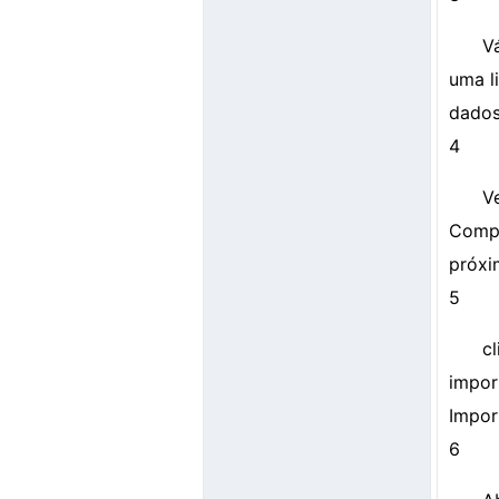
V
uma l
dados
4
V
Compl
próxi
5
c
impor
Impor
6