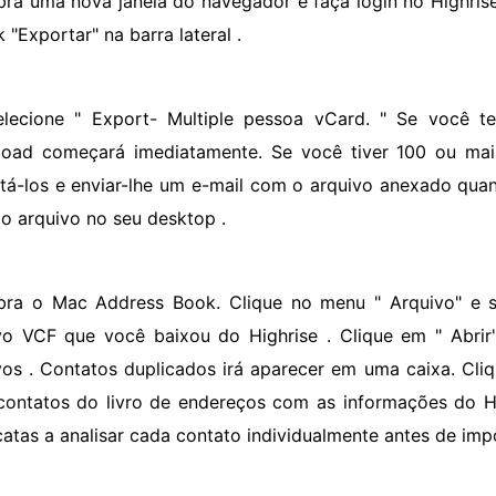
bra uma nova janela do navegador e faça login no Highrise 
k "Exportar" na barra lateral .
elecione " Export- Multiple pessoa vCard. " Se você 
oad começará imediatamente. Se você tiver 100 ou mai
tá-los e enviar-lhe um e-mail com o arquivo anexado quan
 o arquivo no seu desktop .
bra o Mac Address Book. Clique no menu " Arquivo" e se
vo VCF que você baixou do Highrise . Clique em " Abrir
vos . Contatos duplicados irá aparecer em uma caixa. Cliq
contatos do livro de endereços com as informações do Hi
catas a analisar cada contato individualmente antes de impo