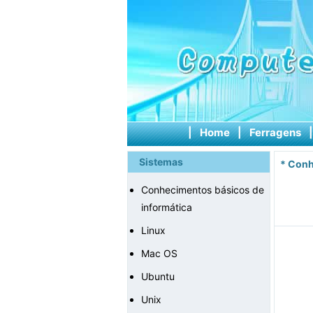
|
Home
|
Ferragens
Sistemas
*
Conh
Conhecimentos básicos de
informática
Linux
Mac OS
Ubuntu
Unix