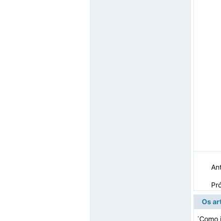
Ant
Pr
Os ar
·
Como i