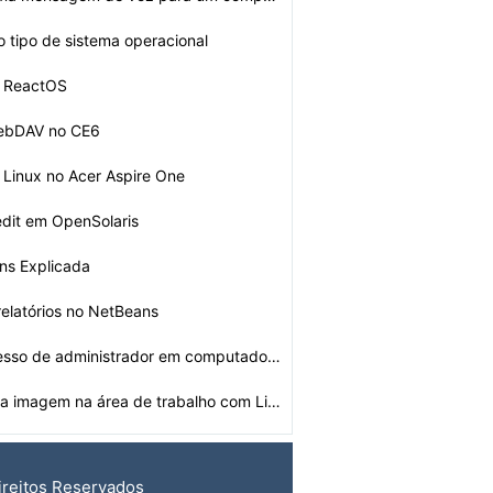
o tipo de sistema operacional
o ReactOS
WebDAV no CE6
o Linux no Acer Aspire One
dit em OpenSolaris
ons Explicada
relatórios no NetBeans
Como obter acesso de administrador em computadores Comp…
Como exibir uma imagem na área de trabalho com Linux
ireitos Reservados