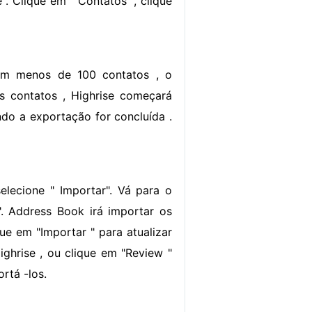
. Clique em " Contatos ", clique
tem menos de 100 contatos , o
s contatos , Highrise começará
do a exportação for concluída .
lecione " Importar". Vá para o
". Address Book irá importar os
ue em "Importar " para atualizar
ghrise , ou clique em "Review "
rtá -los.