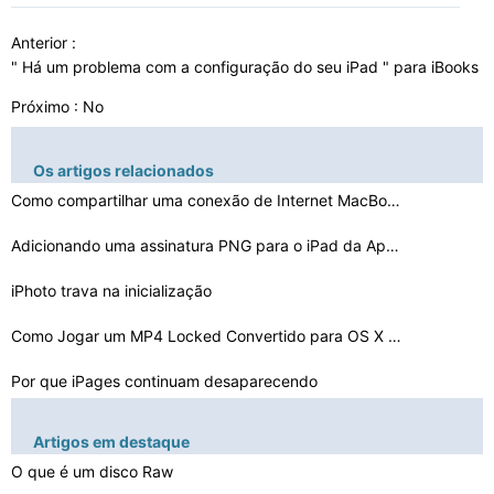
Anterior :
" Há um problema com a configuração do seu iPad " para iBooks
Próximo : No
Os artigos relacionados
Como compartilhar uma conexão de Internet MacBook
Adicionando uma assinatura PNG para o iPad da Apple
iPhoto trava na inicialização
Como Jogar um MP4 Locked Convertido para OS X Open Sour…
Por que iPages continuam desaparecendo
VLC não vai jogar um arquivo WMV em meu Mac
Artigos em destaque
O que é um disco Raw
Como instalar o Snow Leopard sem VT- X no VirtualBox