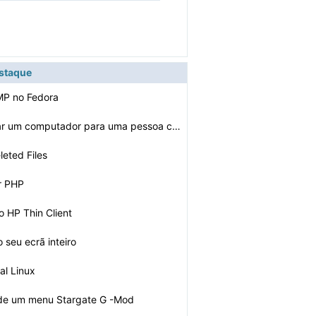
estaque
MP no Fedora
Como configurar um computador para uma pessoa cega
eted Files
r PHP
o HP Thin Client
 seu ecrã inteiro
al Linux
 de um menu Stargate G -Mod