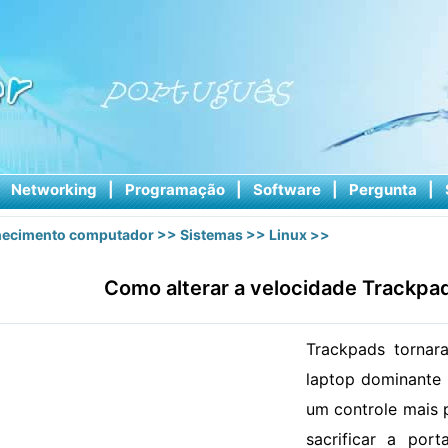
|
Networking
|
Programação
|
Software
|
Pergunta
|
ecimento computador
>>
Sistemas
>>
Linux
>>
Como alterar a velocidade Trackpa
Trackpads tornar
laptop dominante 
um controle mais 
sacrificar a port