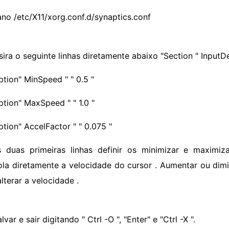
ano /etc/X11/xorg.conf.d/synaptics.conf
sira o seguinte linhas diretamente abaixo "Section " InputDe
tion" MinSpeed ​​" " 0.5 "
tion" MaxSpeed ​​" " 1.0 "
ption" AccelFactor " " 0.075 "
s duas primeiras linhas definir os minimizar e maximiza
ola diretamente a velocidade do cursor . Aumentar ou dim
lterar a velocidade .
lvar e sair digitando " Ctrl -O ", "Enter" e "Ctrl -X ".