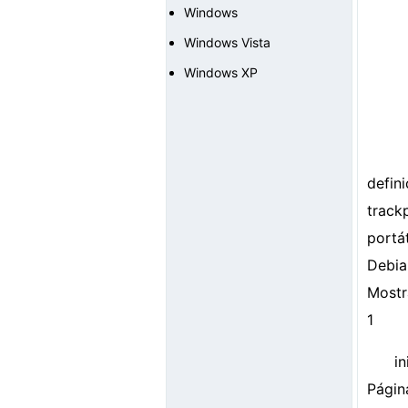
Windows
Windows Vista
Windows XP
defin
track
portá
Debia
Mostr
1
i
Págin