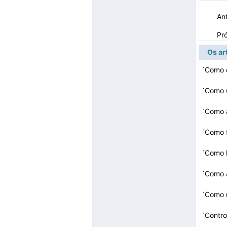
Ant
Pr
Os ar
·
Como c
·
Como u
·
Como a
·
Como 
·
Como 
·
·
Como r
·
Contro