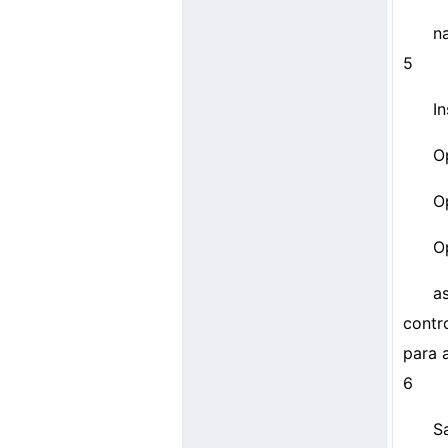
n
5
In
Op
Op
O
a
contr
para a
6
Sa