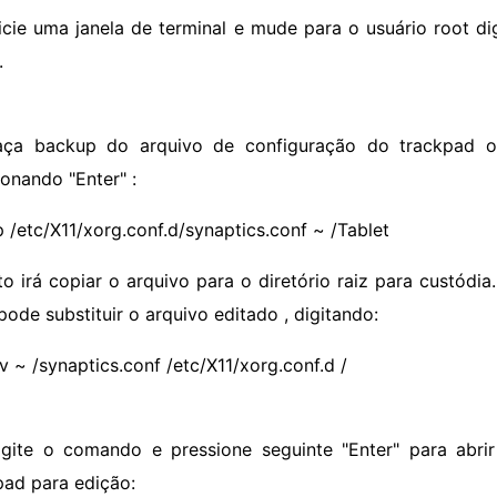
nicie uma janela de terminal e mude para o usuário root di
.
aça backup do arquivo de configuração do trackpad ori
ionando "Enter" :
p /etc/X11/xorg.conf.d/synaptics.conf ~ /Tablet
sto irá copiar o arquivo para o diretório raiz para custódia
pode substituir o arquivo editado , digitando:
v ~ /synaptics.conf /etc/X11/xorg.conf.d /
igite o comando e pressione seguinte "Enter" para abri
pad para edição: