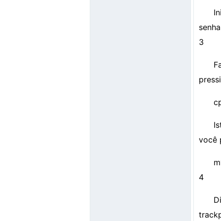
I
senha
3
F
press
c
I
você 
m
4
D
track