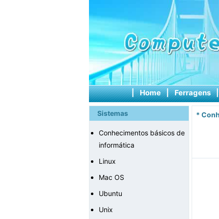
|
Home
|
Ferragens
Sistemas
*
Conh
Conhecimentos básicos de
informática
Linux
Mac OS
Ubuntu
Unix