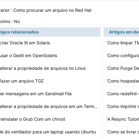
erior :
Como procurar um arquivo no Red Hat
óximo : No
tigos relacionados
Artigos em d
·
riar Oracle 9i em Solaris
Como limpar T
·
sar o Gedit em OpenSolaris
·
lterar a propriedade de arquivos no Linux
Como Purge Del
·
fazer um arquivo TGZ
Como hospeda
·
ler mensagens em um Sendmail Fila
Como redefinir 
·
Como alterar a propriedade de arquivos em um Terminal
Como imprimir o
·
einstalar o Grub Com um chroot
A Resync Tutori
·
le do ventilador para um laptop usando Ubuntu
Como se livrar