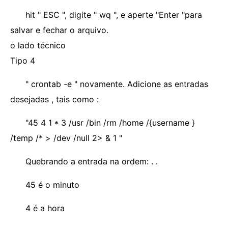
hit " ESC ", digite " wq ", e aperte "Enter "para
salvar e fechar o arquivo.
o lado técnico
Tipo 4
" crontab -e " novamente. Adicione as entradas
desejadas , tais como :
"45 4 1 * 3 /usr /bin /rm /home /{username }
/temp /* > /dev /null 2> & 1 "
Quebrando a entrada na ordem: . .
45 é o minuto
4 é a hora