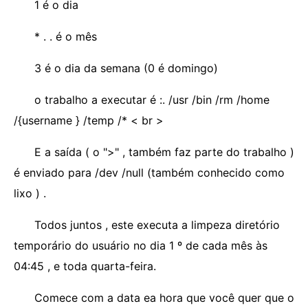
1 é o dia
* . . é o mês
3 é o dia da semana (0 é domingo)
o trabalho a executar é :. /usr /bin /rm /home
/{username } /temp /* < br >
E a saída ( o ">" , também faz parte do trabalho )
é enviado para /dev /null (também conhecido como
lixo ) .
Todos juntos , este executa a limpeza diretório
temporário do usuário no dia 1 º de cada mês às
04:45 , e toda quarta-feira.
Comece com a data ea hora que você quer que o