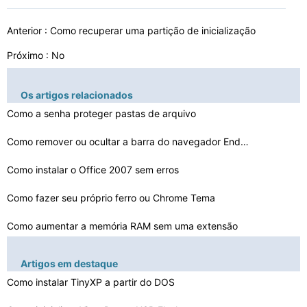
Anterior :
Como recuperar uma partição de inicialização
Próximo : No
Os artigos relacionados
Como a senha proteger pastas de arquivo
Como remover ou ocultar a barra do navegador Endereço
Como instalar o Office 2007 sem erros
Como fazer seu próprio ferro ou Chrome Tema
Como aumentar a memória RAM sem uma extensão
Como fazer seu próprio Painel de Avaliação Online
Artigos em destaque
O que é o uso de F10 em um computador
Como instalar TinyXP a partir do DOS