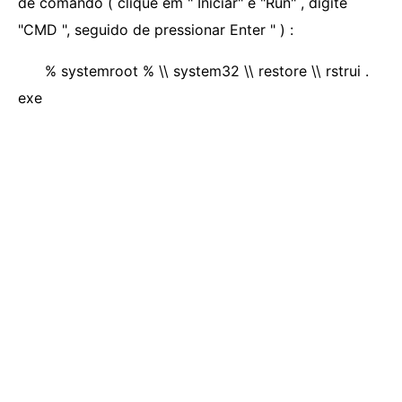
de comando ( clique em " Iniciar" e "Run" , digite
"CMD ", seguido de pressionar Enter " ) :
% systemroot % \\ system32 \\ restore \\ rstrui .
exe