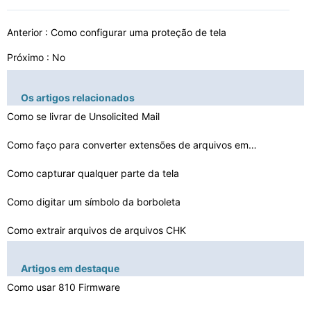
Anterior :
Como configurar uma proteção de tela
Próximo : No
Os artigos relacionados
Como se livrar de Unsolicited Mail
Como faço para converter extensões de arquivos em min…
Como capturar qualquer parte da tela
Como digitar um símbolo da borboleta
Como extrair arquivos de arquivos CHK
Como usar os FlepStudio Eventos Scroller
Artigos em destaque
Como matar um Hotkey Processo
Como usar 810 Firmware