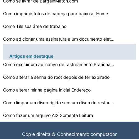
Como se livrar de BargainMatch.com
Como imprimir fotos de cabeça para baixo at Home
Como Tile sua área de trabalho
Como adicionar uma assinatura a um documento eletrônic…
Como construir uma pilha em C + +
Artigos em destaque
Como Resgatar seu iPod Touch
Como excluir um aplicativo de rastreamento Prancha Tecn…
Como consertar um Deleted Email
Como alterar a senha do root depois de ter expirado
Kernel & Userland estão fora de sincronia
Como alterar minha página inicial Endereço
Como ajustar o brilho da tela em computadores desktop
Como limpar um disco rígido sem um disco de restauraç…
Como fazer um arquivo AIX Somente Leitura
Como determinar um alvo link simbólico
Cop e direita © Conhecimento computador