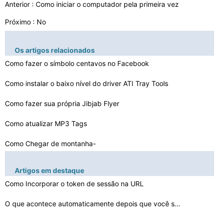
Anterior :
Como iniciar o computador pela primeira vez
Próximo : No
Os artigos relacionados
Como fazer o símbolo centavos no Facebook
Como instalar o baixo nível do driver ATI Tray Tools
Como fazer sua própria Jibjab Flyer
Como atualizar MP3 Tags
Como Chegar de montanha-
russa Tracks em Roblox.com
Como evitar um conflito de IP
Artigos em destaque
Como criar um formato vetorial
Como Incorporar o token de sessão na URL
Como realocar uma pasta
O que acontece automaticamente depois que você sair do…