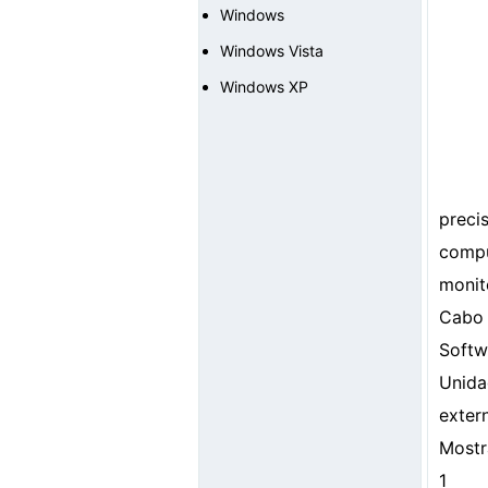
Windows
Windows Vista
Windows XP
preci
compu
monit
Cabo 
Softw
Unida
exter
Mostr
1