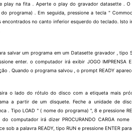
e play na fita . Aperte o play do gravador datasette . 
do programa) . Em seguida, pressione a tecla " Commodo
s encontrados no canto inferior esquerdo do teclado. Isto 
.
ara salvar um programa em um Datasette gravador , tipo 
ssione enter. o computador irá exibir JOGO IMPRENSA 
ução . Quando o programa salvou , o prompt READY aparec
nsira o lado do rótulo do disco com a etiqueta mais pr
ama a partir de um disquete. Feche a unidade de disc
nca . Tipo LOAD " ( nome do programa) ", 8 e pressione 
la do computador irá dizer PROCURANDO CARGA nome 
ce sob a palavra READY, tipo RUN e pressione ENTER para 