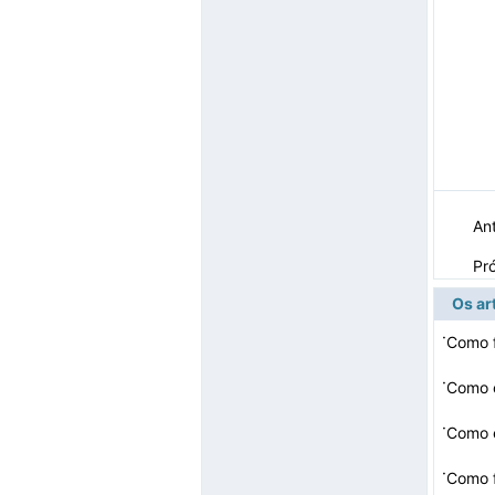
Ant
Pr
Os ar
·
·
Como c
·
Como 
·
Como f