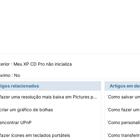
erior :
Meu XP CD Pro não inicializa
óximo : No
tigos relacionados
Artigos em d
·
Como fazer uma resolução mais baixa em Pictures para …
Como salvar u
·
riar um gráfico de bolhas
Como fazer um
·
encontrar UPnP
Como personal
·
azer ícones em teclados portáteis
Como transferi