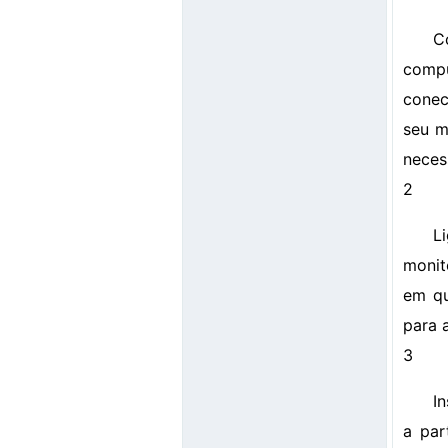
C
comp
conec
seu m
neces
2
L
monit
em qu
para 
3
I
a par