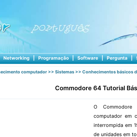
|
Networking
|
Programação
|
Software
|
Pergunta
|
ecimento computador
>>
Sistemas
>>
Conhecimentos básicos d
Commodore 64 Tutorial Bás
O Commodore 
computador em c
interrompida em 1
de unidades em t