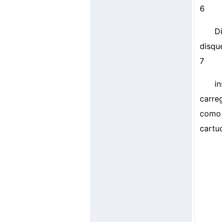
6
D
disqu
7
i
carre
como 
cartu