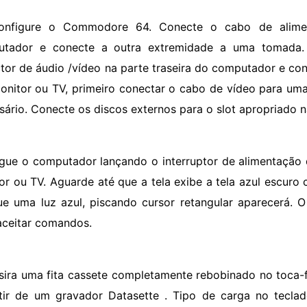
onfigure o Commodore 64. Conecte o cabo de alim
utador e conecte a outra extremidade a uma tomada
tor de áudio /vídeo na parte traseira do computador e co
onitor ou TV, primeiro conectar o cabo de vídeo para um
sário. Conecte os discos externos para o slot apropriado 
igue o computador lançando o interruptor de alimentação
or ou TV. Aguarde até que a tela exibe a tela azul escuro
e uma luz azul, piscando cursor retangular aparecerá. 
aceitar comandos.
nsira uma fita cassete completamente rebobinado no toca-
tir de um gravador Datasette . Tipo de carga no tecla