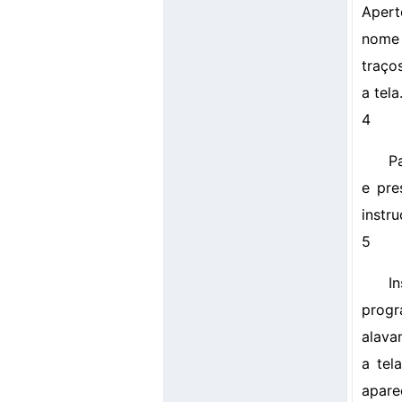
Apert
nome 
traço
a tela
4
P
e pre
instr
5
I
progr
alava
a te
apare