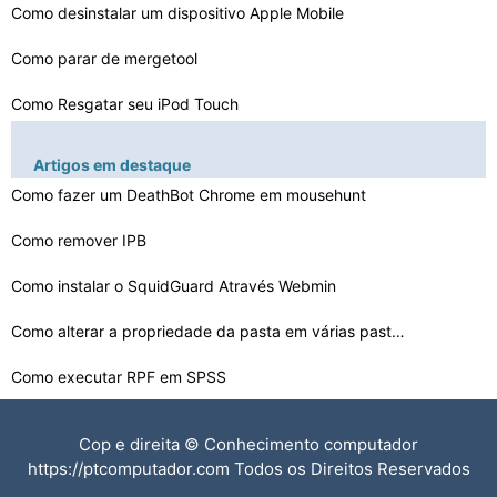
Como desinstalar um dispositivo Apple Mobile
Como parar de mergetool
Como Resgatar seu iPod Touch
Pode um processador Dual Core executar dois sistemas op…
Artigos em destaque
Como copiar iPod Touch Com iPod Copy
Como fazer um DeathBot Chrome em mousehunt
Como ping uma porta aberta
Como remover IPB
O que é o botão de multiplicação em um computador
Como instalar o SquidGuard Através Webmin
5 Tarefas importantes de Sistemas Operacionais
Como alterar a propriedade da pasta em várias pastas d…
Como executar RPF em SPSS
Como carregar símbolos com MultiCharts Citação Manag…
Cop e direita © Conhecimento computador
Como instalar o PHP em Webmin
https://ptcomputador.com Todos os Direitos Reservados