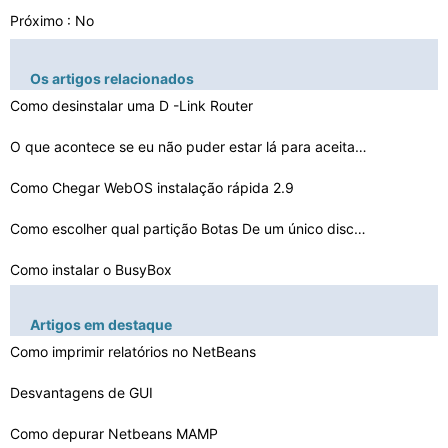
Próximo : No
Os artigos relacionados
Como desinstalar uma D -Link Router
O que acontece se eu não puder estar lá para aceitar …
Como Chegar WebOS instalação rápida 2.9
Como escolher qual partição Botas De um único disco …
Como instalar o BusyBox
Como instalar o AIX P6 -595
Artigos em destaque
Como remover um subformulário com Lotus Script
Como imprimir relatórios no NetBeans
Como instalar uma subpasta Kaltura
Desvantagens de GUI
Como executar o Project Torque
Como depurar Netbeans MAMP