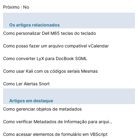
Próximo : No
Os artigos relacionados
Como personalizar Dell M65 teclas do teclado
Como posso fazer um arquivo compatível vCalendar
Como converter LyX para DocBook SGML
Como usar Kali com os códigos seriais Mesmas
Como Ler Alertas Snort
Como Diminuir o Ping em um PC
Artigos em destaque
Como gerenciar objetos de metadados
Como fazer uma caixa de texto para ajustar o texto Cres…
Como fazer um batente de porta no Windows Vista
Como verificar Metadados de Informação para arquivos …
Como instalar um AR5007
Como acessar elementos de formulário em VBScript