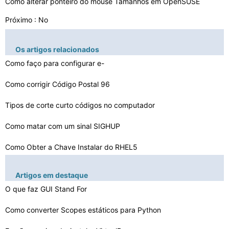
Como alterar ponteiro do mouse Tamanhos em OpenSUSE
Próximo : No
Os artigos relacionados
Como faço para configurar e-
mail para mostrar o meu Al…
Como corrigir Código Postal 96
Tipos de corte curto códigos no computador
Como matar com um sinal SIGHUP
Como Obter a Chave Instalar do RHEL5
Razões para Saber sobre Computadores
Artigos em destaque
O que faz GUI Stand For
Recuperação de dados depois de reinstalar o Windows
Como usar o Doxygen Com Fortran
Como converter Scopes estáticos para Python