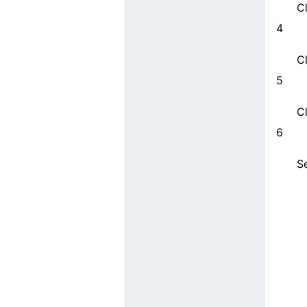
C
4
C
5
C
6
S