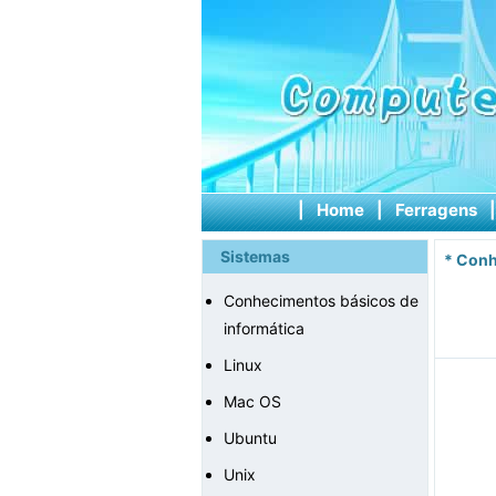
|
Home
|
Ferragens
Sistemas
*
Conh
Conhecimentos básicos de
informática
Linux
Mac OS
Ubuntu
Unix