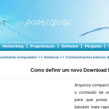
|
Networking
|
Programação
|
Software
|
Pergunta
|
ecimento computador
>>
Sistemas
>>
Conhecimentos básicos d
Como definir um novo Download 
Arquivos compacta
o conteúdo de u
para que possa
baixado mais rapi