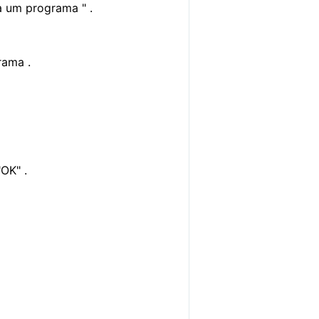
a um programa " .
rama .
OK" .