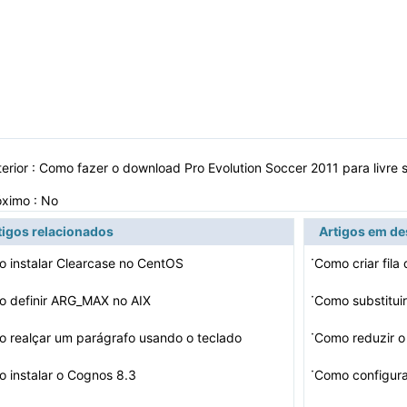
erior :
Como fazer o download Pro Evolution Soccer 2011 para livre
óximo : No
tigos relacionados
Artigos em d
·
 instalar Clearcase no CentOS
Como criar fila
·
 definir ARG_MAX no AIX
Como substitui
·
 realçar um parágrafo usando o teclado
Como reduzir o 
·
 instalar o Cognos 8.3
Como configur