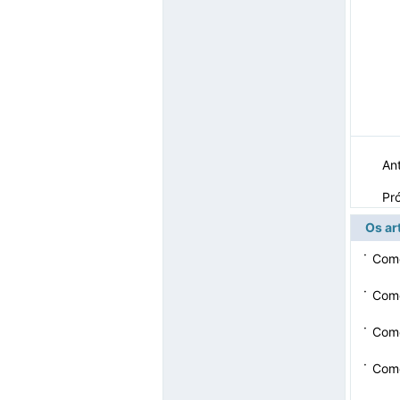
Ant
Pr
Os ar
·
Como
·
Como
·
Como
·
Como