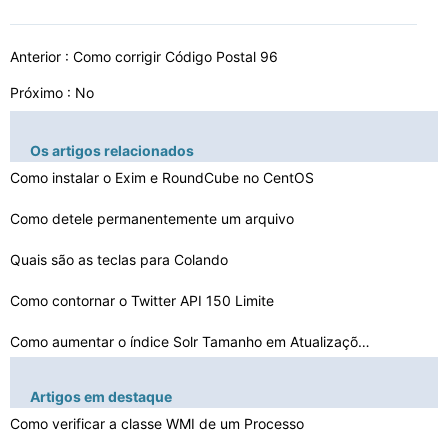
Anterior :
Como corrigir Código Postal 96
Próximo : No
Os artigos relacionados
Como instalar o Exim e RoundCube no CentOS
Como detele permanentemente um arquivo
Quais são as teclas para Colando
Como contornar o Twitter API 150 Limite
Como aumentar o índice Solr Tamanho em Atualizações
Como Chegar T-
Artigos em destaque
SQL para comportar mais como I- SQL
Como usar LeapFILE em um Iframe
Como verificar a classe WMI de um Processo