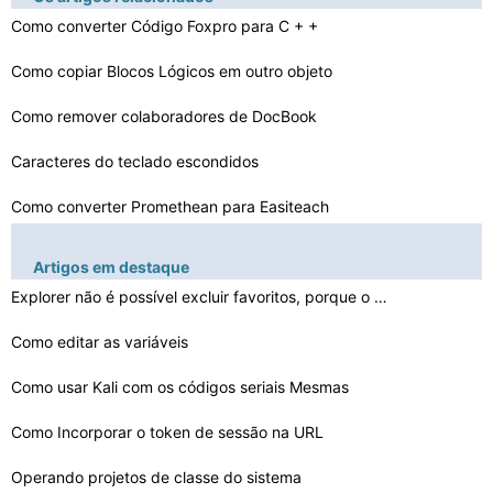
Como converter Código Foxpro para C + +
Como copiar Blocos Lógicos em outro objeto
Como remover colaboradores de DocBook
Caracteres do teclado escondidos
Como converter Promethean para Easiteach
Como aumentar o índice Solr Tamanho em Atualizações
Artigos em destaque
Dados JPEG está incorreta
Explorer não é possível excluir favoritos, porque o …
Como corrigir Winamp no VirtualBox
Como editar as variáveis ​​
com Wscript.shell.environme…
Como instalar o IPL para OpenCV
Como usar Kali com os códigos seriais Mesmas
Como Fazer a Peso Entrar em um teclado
Como Incorporar o token de sessão na URL
Operando projetos de classe do sistema