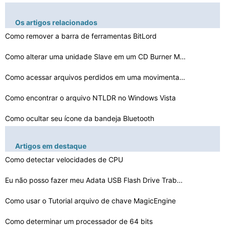
Os artigos relacionados
Como remover a barra de ferramentas BitLord
Como alterar uma unidade Slave em um CD Burner Mestre D…
Como acessar arquivos perdidos em uma movimentação do…
Como encontrar o arquivo NTLDR no Windows Vista
Como ocultar seu ícone da bandeja Bluetooth
Como corrigir taskeng.exe Infecções
Artigos em destaque
Como detectar velocidades de CPU
Meu mouse parou de funcionar no meu HP TouchSmart Tx2
Como liberar um Cache
Eu não posso fazer meu Adata USB Flash Drive Trabalho …
Como usar o Tutorial arquivo de chave MagicEngine
Como gravar sua voz para um despertador no Android
Como reinstalar Emergência Discover & Recover
Como determinar um processador de 64 bits