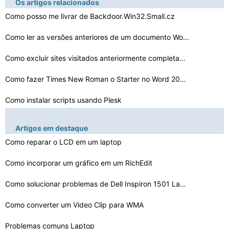
Os artigos relacionados
Como posso me livrar de Backdoor.Win32.Small.cz
Como ler as versões anteriores de um documento Word
Como excluir sites visitados anteriormente completament…
Como fazer Times New Roman o Starter no Word 2007
Como instalar scripts usando Plesk
Como postar um desenho em Gaia Online
Artigos em destaque
Como reparar o LCD em um laptop
Como fazer uma execução de programa mais rápido sem …
Como configurar o PC PS3 Eyetoy Microfone
Como incorporar um gráfico em um RichEdit
Como extrair RPM para DEV
Como solucionar problemas de Dell Inspiron 1501 Laptop
Como redefinir um computador para Ontem Data
Como converter um Video Clip para WMA
Problemas comuns Laptop