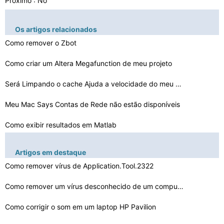
Próximo : No
Os artigos relacionados
Como remover o Zbot
Como criar um Altera Megafunction de meu projeto
Será Limpando o cache Ajuda a velocidade do meu comput…
Meu Mac Says Contas de Rede não estão disponíveis
Como exibir resultados em Matlab
Como fazer um ícone Desk De um JPEG
Artigos em destaque
Problemas com o TouchPad em um HP NC6000
Como remover vírus de Application.Tool.2322
Como mover um arquivo de PuTTY ao bloco
Como remover um vírus desconhecido de um computador
Como corrigir o som em um laptop HP Pavilion
Como alterar Mensagem Privada Cores em Runescape