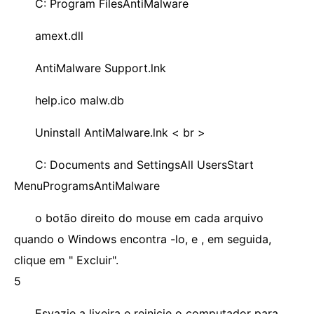
C: Program FilesAntiMalware
amext.dll
AntiMalware Support.lnk
help.ico malw.db
Uninstall AntiMalware.lnk < br >
C: Documents and SettingsAll UsersStart
MenuProgramsAntiMalware
o botão direito do mouse em cada arquivo
quando o Windows encontra -lo, e , em seguida,
clique em " Excluir".
5
Esvazie a lixeira e reinicie o computador para