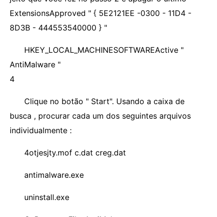
ExtensionsApproved " { 5E2121EE -0300 - 11D4 -
8D3B - 444553540000 } "
HKEY_LOCAL_MACHINESOFTWAREActive "
AntiMalware "
4
Clique no botão " Start". Usando a caixa de
busca , procurar cada um dos seguintes arquivos
individualmente :
4otjesjty.mof c.dat creg.dat
antimalware.exe
uninstall.exe