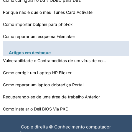
Como configurar o DSN ODBC para DB2
Por que não é que o meu iTunes Card Activate
Como importar Dolphin para phpFox
Como reparar um esquema Filemaker
Como implementar DFS & BFS Traversal em Java
Artigos em destaque
Meu Mac Says Contas de Rede não estão disponíveis
Vulnerabilidade e Contramedidas de um vírus de computa…
As vantagens de classificação Software
Como corrigir um Laptop HP Flicker
Erros de certificado com Kaspersky no Firefox
Como reparar um laptop dobradiça Portal
Recuperando-se de uma área de trabalho Anterior
Meu mouse parou de funcionar no meu HP TouchSmart Tx2
Como instalar o Dell BIOS Via PXE
Como converter MP3 Cover Art para um JPG ou PNG
Cop e direita © Conhecimento computador