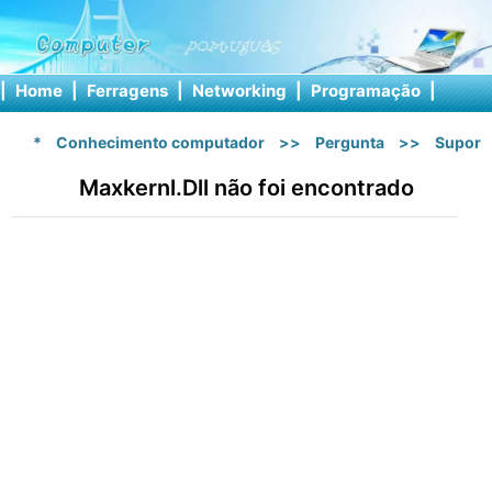
|
Home
|
Ferragens
|
Networking
|
Programação
|
Softw
*
Conhecimento computador
>>
Pergunta
>>
Suport
Maxkernl.Dll não foi encontrado