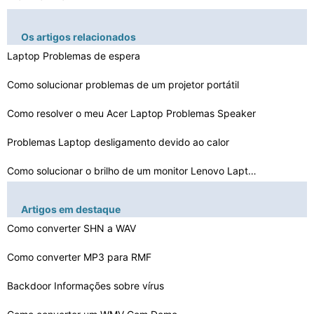
Os artigos relacionados
Laptop Problemas de espera
Como solucionar problemas de um projetor portátil
Como resolver o meu Acer Laptop Problemas Speaker
Problemas Laptop desligamento devido ao calor
Como solucionar o brilho de um monitor Lenovo Laptop
17 Inch Laptop Problemas do Monitor
Artigos em destaque
Porto Problemas Replicator com o laptop Dell D600
Como converter SHN a WAV
Problemas na configuração de cor HP Laptop
Como converter MP3 para RMF
Como solucionar a WLAN no meu laptop
Backdoor Informações sobre vírus