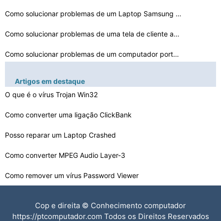
Como solucionar problemas de um Laptop Samsung RF710
Como solucionar problemas de uma tela de cliente avalia…
Como solucionar problemas de um computador portátil se…
Como solucionar YouCam para um Laptop HP
Artigos em destaque
Problemas com um Hibernating Laptop
O que é o vírus Trojan Win32
Sony TT Laptop problemas de calor
Como converter uma ligação ClickBank
Posso reparar um Laptop Crashed
Problemas de sobreaquecimento da Averatec 6100 Laptop
Como converter MPEG Audio Layer-3
Resolução de problemas Altifalantes laptop danificado…
Como remover um vírus Password Viewer
Como converter WMA Lossless para WMA comprimido
Cop e direita © Conhecimento computador
Como reparar Dell Laptop Motherboards
https://ptcomputador.com Todos os Direitos Reservados