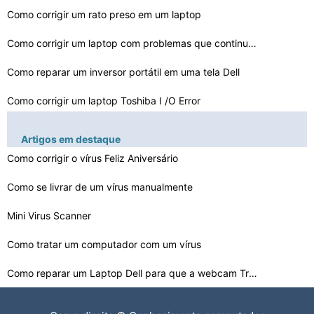
Como corrigir um rato preso em um laptop
Como corrigir um laptop com problemas que continua rein…
Como reparar um inversor portátil em uma tela Dell
Como corrigir um laptop Toshiba I /O Error
Como consertar uma unidade de CD que popping mantém no…
Artigos em destaque
Como corrigir o vírus Feliz Aniversário
Como corrigir uma tela de monitor portátil que tem uma…
Como consertar um mouse portátil que não vai Rolar
Como se livrar de um vírus manualmente
Mini Virus Scanner
Como corrigir um laptop Toshiba Satellite Fixo Voltar c…
Como tratar um computador com um vírus
Como faço para corrigir um teclado do portátil Dented…
Como reparar um Laptop Dell para que a webcam Trabalhar…
Como reparar a barra de espaço em um laptop