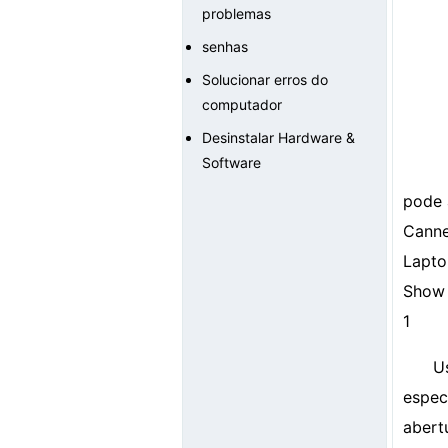
problemas
senhas
Solucionar erros do
computador
Desinstalar Hardware &
Software
pode 
Canne
Lapto
Show 
1
U
espec
abert