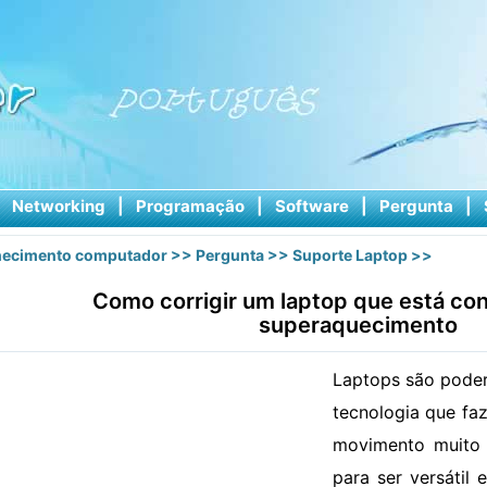
|
Networking
|
Programação
|
Software
|
Pergunta
|
ecimento computador
>>
Pergunta
>>
Suporte Laptop
>>
Como corrigir um laptop que está c
superaquecimento
Laptops são poder
tecnologia que fa
movimento muito m
para ser versátil 