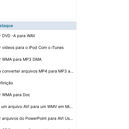
estaque
r DVD -A para WAV
 vídeos para o iPod Com o iTunes
er WMA para MP3 DMA
Como faço para converter arquivos MP4 para MP3 arquivo…
efinição
r WMA para Doc
A conversão de um arquivo AVI para um WMV em Microsoft…
Como converter arquivos do PowerPoint para AVI Usando D…