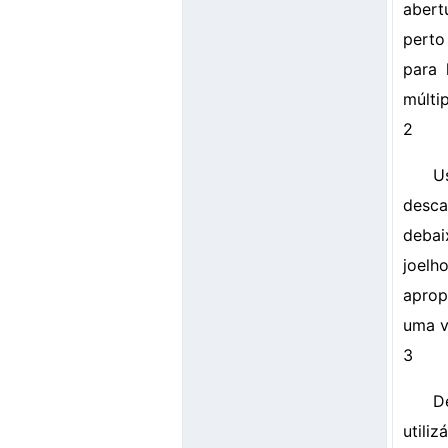
abert
perto
para 
múlti
2
U
desca
debai
joelh
aprop
uma v
3
D
util