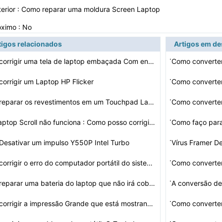
erior :
Como reparar uma moldura Screen Laptop
óximo : No
tigos relacionados
Artigos em d
·
Como corrigir uma tela de laptop embaçada Com encaixot…
Como converte
·
orrigir um Laptop HP Flicker
Como converter
·
Como reparar os revestimentos em um Touchpad Laptop
Como convert
·
Meu Laptop Scroll não funciona : Como posso corrigir i…
·
esativar um impulso Y550P Intel Turbo
Vírus Framer D
·
Como corrigir o erro do computador portátil do sistema…
Como converte
·
Como reparar uma bateria do laptop que não irá cobrar…
·
Como corrigir a impressão Grande que está mostrando n…
·