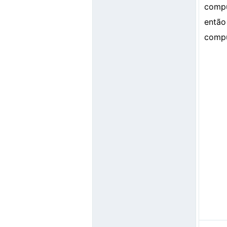
compu
então
comput