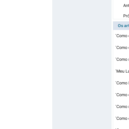
Ant
Pr
Os ar
·
·
Como c
·
·
·
Como D
·
·
·
·