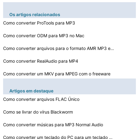
Os artigos relacionados
Como converter ProTools para MP3
Como converter ODM para MP3 no Mac
Como converter arquivos para o formato AMR MP3 em Linux…
Como converter RealAudio para MP4
Como converter um MKV para MPEG com o freeware
Como converter MP3 para CD -DA
Artigos em destaque
Como converter arquivos Com Foobar
Como converter arquivos FLAC Único
Como converter um MP4 para RMVB Online
Como se livrar do vírus Blackworm
Como converter músicas para MP3 Normal Audio
Como converter MP3 para o iTunes Audiobook Formato
Como converter Wpl para WMA
Como converter um teclado do PC para um teclado de pian…