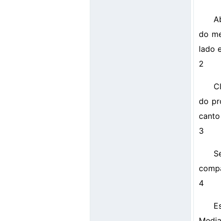
A
do me
lado 
2
C
do pr
canto
3
S
compa
4
E
Media