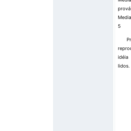
prová
Media
5
P
repro
idéia
lidos.