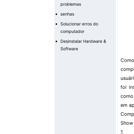
problemas
senhas
Solucionar erros do
computador
Desinstalar Hardware &
Software
Como
compu
usuár
foi i
como 
em ap
Comp
Show 
1