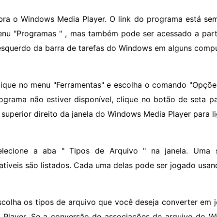
bra o Windows Media Player. O link do programa está sempr
nu "Programas " , mas também pode ser acessado a parti
esquerdo da barra de tarefas do Windows em alguns comp
lique no menu "Ferramentas" e escolha o comando "Opções
ograma não estiver disponível, clique no botão de seta p
 superior direito da janela do Windows Media Player para l
elecione a aba " Tipos de Arquivo " na janela. Uma 
tíveis são listados. Cada uma delas pode ser jogado usa
scolha os tipos de arquivo que você deseja converter em
 Player. Se a conversão de associações de arquivo do W