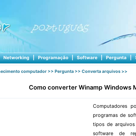
|
Networking
|
Programação
|
Software
|
Pergunta
|
ecimento computador
>>
Pergunta
>>
Converta arquivos
>>
Como converter Winamp Windows M
Computadores po
programas de sof
tipos de arquivos
software de r