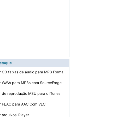
estaque
Como converter CD faixas de áudio para MP3 Formato
r WAVs para MP3s com SourceForge
r de reprodução M3U para o iTunes
r FLAC para AAC Com VLC
 arquivos iPlayer