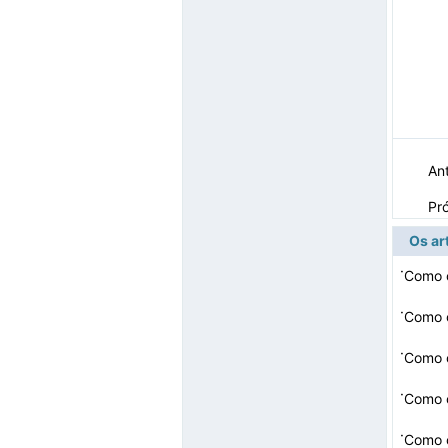
Ant
Pr
Os ar
·
·
Como c
·
Como 
·
Como 
·
Como c