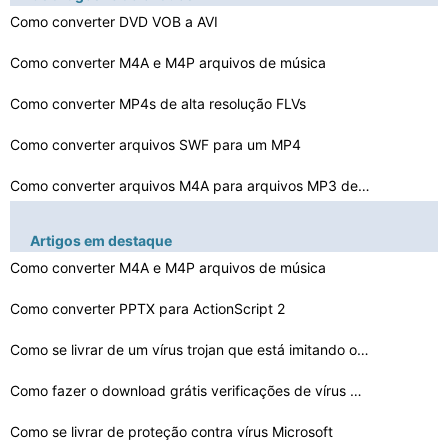
Como converter DVD VOB a AVI
Como converter M4A e M4P arquivos de música
Como converter MP4s de alta resolução FLVs
Como converter arquivos SWF para um MP4
Como converter arquivos M4A para arquivos MP3 de graça…
Como converter WAV para MIDI Download
Artigos em destaque
Como converter clipe de filme para AVI
Como converter M4A e M4P arquivos de música
Como converter PPTX para ActionScript 2
Como converter arquivos MP3 para um disco de áudio
Como converter MATLAB para um PDF
Como se livrar de um vírus trojan que está imitando o…
Como converter faixas estéreo para mono no Sonar
Como fazer o download grátis verificações de vírus …
Como se livrar de proteção contra vírus Microsoft