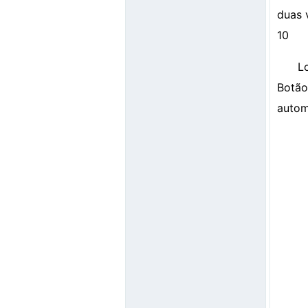
duas 
10
L
Botão
autom