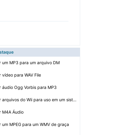
estaque
r um MP3 para um arquivo DM
 vídeo para WAV File
r áudio Ogg Vorbis para MP3
Como converter arquivos do Wii para uso em um sistema W…
r M4A Áudio
r um MPEG para um WMV de graça