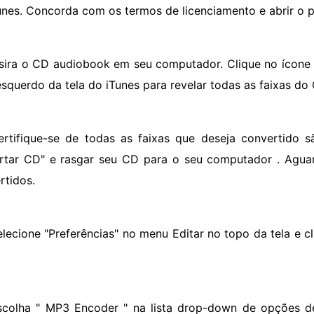
unes. Concorda com os termos de licenciamento e abrir o 
nsira o CD audiobook em seu computador. Clique no ícone d
esquerdo da tela do iTunes para revelar todas as faixas do
ertifique-se de todas as faixas que deseja convertido s
rtar CD" e rasgar seu CD para o seu computador . Aguar
rtidos.
elecione "Preferências" no menu Editar no topo da tela e c
scolha " MP3 Encoder " na lista drop-down de opções d