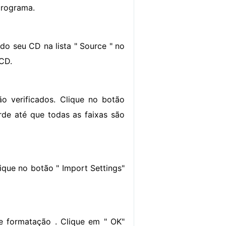
programa.
o seu CD na lista " Source " no
 CD.
ão verificados. Clique no botão
de até que todas as faixas são
lique no botão " Import Settings"
e formatação . Clique em " OK"