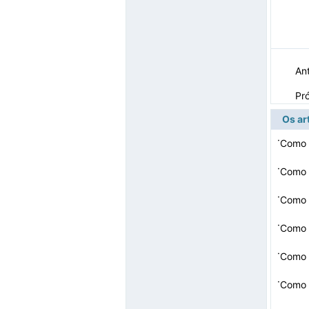
Ant
Pr
Os ar
·
Como 
·
Como 
·
Como 
·
Como 
·
Como 
·
Como 