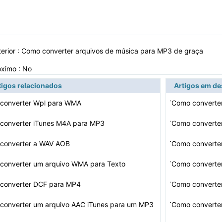
erior :
Como converter arquivos de música para MP3 de graça
óximo : No
tigos relacionados
Artigos em d
·
converter Wpl para WMA
Como converte
·
converter iTunes M4A para MP3
Como converter
·
converter a WAV AOB
Como converte
·
converter um arquivo WMA para Texto
·
converter DCF para MP4
Como converte
·
converter um arquivo AAC iTunes para um MP3
Como converte