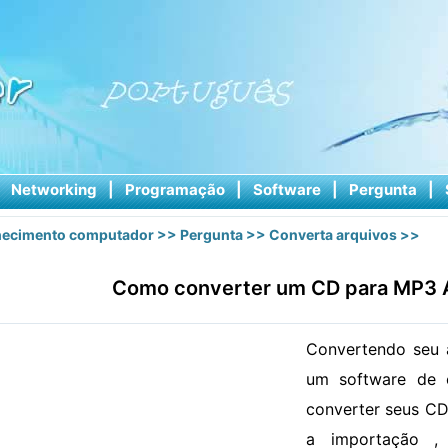
|
Networking
|
Programação
|
Software
|
Pergunta
|
ecimento computador
>>
Pergunta
>>
Converta arquivos
>>
Como converter um CD para MP3 
Convertendo seu 
um software de 
converter seus CD
a importação ,