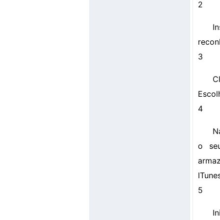
2
I
recon
3
C
Escol
4
N
o se
armaz
ITune
5
In