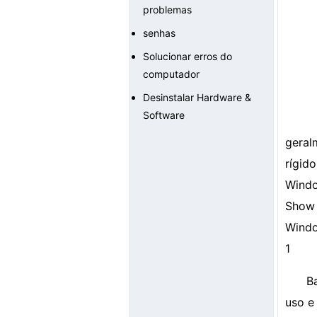
problemas
senhas
Solucionar erros do
computador
Desinstalar Hardware &
Software
geral
rígid
Windo
Show 
Windo
1
B
uso e