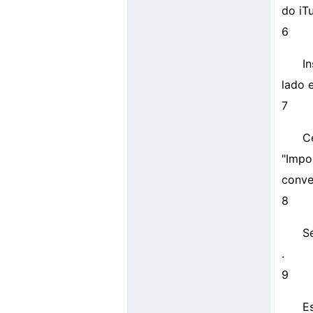
do iT
6
I
lado 
7
C
"Impo
conve
8
S
.
9
E