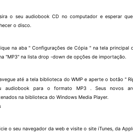
nsira o seu audiobook CD no computador e esperar qu
hecer o disco.
lique na aba " Configurações de Cópia " na tela principal
ha "MP3" na lista drop -down de opções de importação.
avegue até a tela biblioteca do WMP e aperte o botão " R
u audiobook para o formato MP3 . Seus novos arq
enados na biblioteca do Windows Media Player.
s
icie o seu navegador da web e visite o site iTunes, da Appl