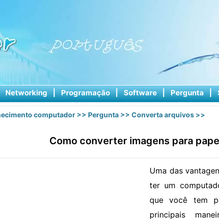
|
Networking
|
Programação
|
Software
|
Pergunta
|
ecimento computador
>>
Pergunta
>>
Converta arquivos
>>
Como converter imagens para pape
Uma das vantagen
ter um computado
que você tem pa
principais man