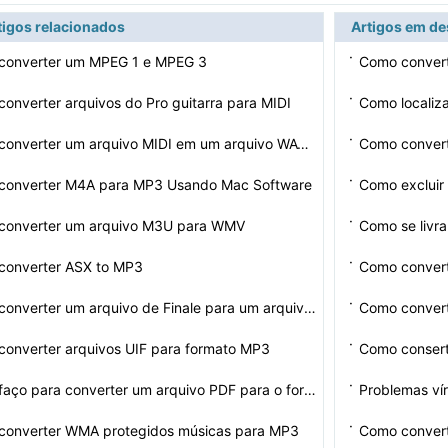
tigos relacionados
Artigos em d
·
converter um MPEG 1 e MPEG 3
Como convert
·
onverter arquivos do Pro guitarra para MIDI
Como localiz
·
Como converter um arquivo MIDI em um arquivo WAV com Au…
Como conver
·
converter M4A para MP3 Usando Mac Software
Como excluir
·
onverter um arquivo M3U ​​para WMV
Como se livra
·
converter ASX to MP3
Como convert
·
Como converter um arquivo de Finale para um arquivo de …
Como convert
·
onverter arquivos UIF para formato MP3
Como consert
·
Como faço para converter um arquivo PDF para o formato…
Problemas ví
·
converter WMA protegidos músicas para MP3
Como convert