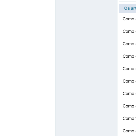
Os ar
·
Como 
·
Como c
·
·
Como 
·
Como c
·
Como 
·
·
Como c
·
·
Como 