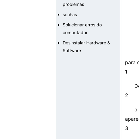
problemas
senhas
Solucionar erros do
computador
Desinstalar Hardware &
Software
para 
1
D
2
o
apare
3