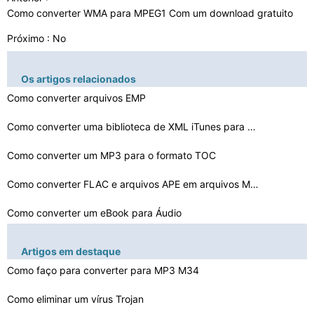
Como converter WMA para MPEG1 Com um download gratuito
Próximo : No
Os artigos relacionados
Como converter arquivos EMP
Como converter uma biblioteca de XML iTunes para um M3U…
Como converter um MP3 para o formato TOC
Como converter FLAC e arquivos APE em arquivos MP3
Como converter um eBook para Áudio
Como converter um clipe para SPD
Artigos em destaque
Como converter de ATA para AHCI
Como faço para converter para MP3 M34
Como converter WMV para M4V para Grátis
Como eliminar um vírus Trojan