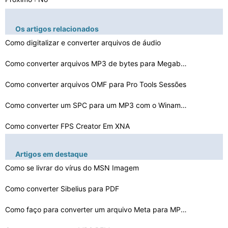
Os artigos relacionados
Como digitalizar e converter arquivos de áudio
Como converter arquivos MP3 de bytes para Megabytes
Como converter arquivos OMF para Pro Tools Sessões
Como converter um SPC para um MP3 com o Winamp 5.54
Como converter FPS Creator Em XNA
Como converter CDA para WAV em Nero
Artigos em destaque
Como converter AAC + para arquivos MP3
Como se livrar do vírus do MSN Imagem
Como converter Sibelius para PDF
Como converter músicas para toques no Vista para um iP…
Como converter MOV
Como faço para converter um arquivo Meta para MP3 ou F…