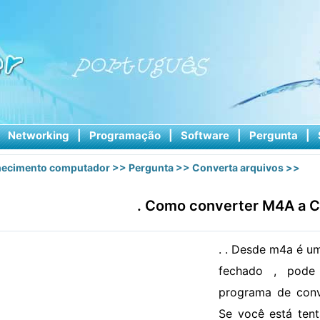
|
Networking
|
Programação
|
Software
|
Pergunta
|
ecimento computador
>>
Pergunta
>>
Converta arquivos
>>
. Como converter M4A a C
. . Desde m4a é u
fechado , pode 
programa de conv
Se você está ten