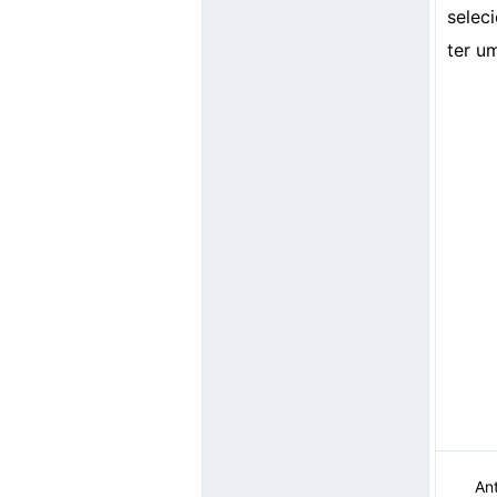
selec
ter u
Ant