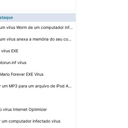
estaque
Como remover um vírus Worm de um computador infectado
O que fazer se um vírus anexa a memória do seu comput…
 vírus EXE
torun.inf vírus
ario Forever EXE Vírus
Como converter um MP3 para um arquivo de iPod Audiobook…
 vírus Internet Optimizer
 um computador infectado vírus