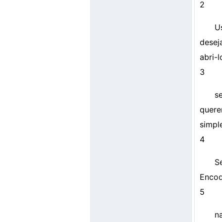
2
U
desej
abri-l
3
s
quere
simpl
4
Se
Encod
5
n