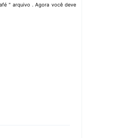
Café " arquivo . Agora você deve
V