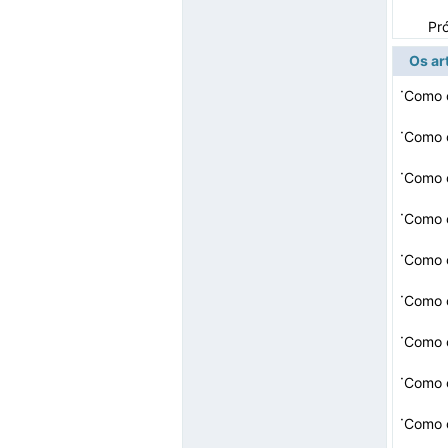
Pr
Os ar
·
Como 
·
Como c
·
Como 
·
·
Como 
·
Como c
·
Como c
·
·
Como 