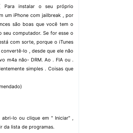
 Para instalar o seu próprio
m um iPhone com jailbreak , por
ances são boas que você tem o
no seu computador. Se for esse o
está com sorte, porque o iTunes
 convertê-lo , desde que ele não
vo m4a não- DRM. Ao . FIA ou .
dentemente simples . Coisas que
comendado)
bri-lo ou clique em " Iniciar" ,
r da lista de programas.