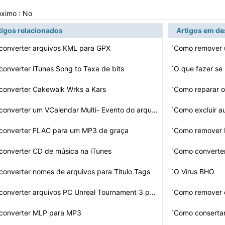
óximo : No
tigos relacionados
Artigos em d
·
converter arquivos KML para GPX
·
onverter iTunes Song to Taxa de bits
·
converter Cakewalk Wrks a Kars
Como reparar o
·
Como converter um VCalendar Multi- Evento do arquivo em…
Como excluir au
·
converter FLAC para um MP3 de graça
Como remover M
·
onverter CD de música na iTunes
·
onverter nomes de arquivos para Título Tags
O Vírus BHO
·
Como converter arquivos PC Unreal Tournament 3 para a P…
Como remover o
·
converter MLP para MP3
Como consertar