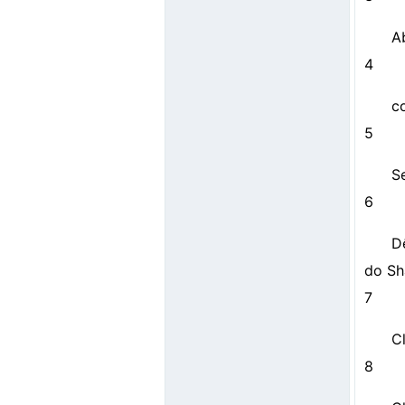
A
4
c
5
S
6
D
do Sh
7
Cl
8