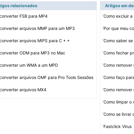
tigos relacionados
Artigos em d
·
converter FSB para MP4
Como excluir a 
·
converter arquivos MMP para um MP3
·
onverter arquivos MIPS para C + +
Como saber se 
·
converter ODM para MP3 no Mac
Como fechar pr
Virus em um c
·
converter um WMA a um MPD
Como remover u
·
onverter arquivos OMF para Pro Tools Sessões
Como faço para
·
converter arquivos MX4
Como remover 
·
Como limpar o 
·
Como se livrar
·
Fastclick Vírus