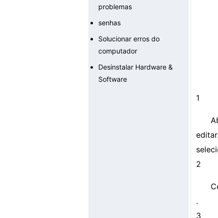
problemas
senhas
Solucionar erros do
computador
Desinstalar Hardware &
Software
1
A
edita
seleci
2
C
.
3