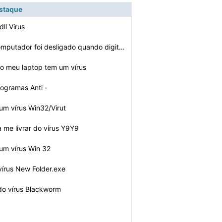
estaque
dll Vírus
Por que meu computador foi desligado quando digito em S…
o meu laptop tem um vírus
ogramas Anti -
omputador
m vírus Win32/Virut
 me livrar do vírus Y9Y9
um vírus Win 32
vírus New Folder.exe
 do vírus Blackworm