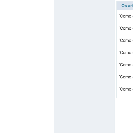
Os ar
·
Como 
·
Como 
·
Como c
·
Como 
·
Como 
·
Como c
·
Como 