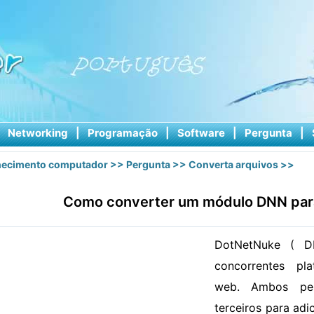
|
Networking
|
Programação
|
Software
|
Pergunta
|
ecimento computador
>>
Pergunta
>>
Converta arquivos
>>
Como converter um módulo DNN par
DotNetNuke ( D
concorrentes pl
web. Ambos pe
terceiros para adi