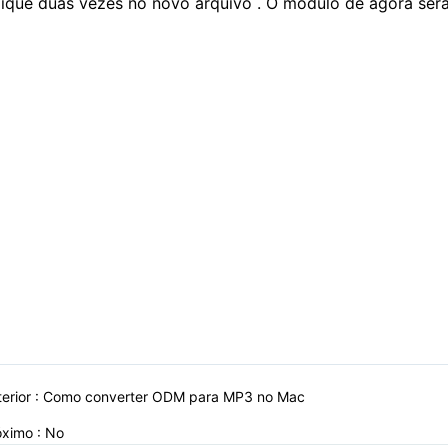
lique duas vezes no novo arquivo . O módulo de agora será
erior :
Como converter ODM para MP3 no Mac
óximo : No