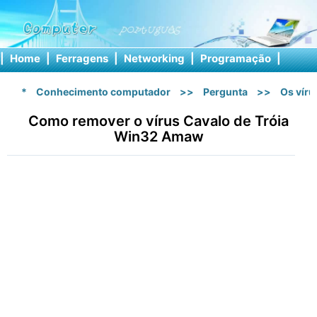
|
Home
|
Ferragens
|
Networking
|
Programação
|
Softw
*
Conhecimento computador
>>
Pergunta
>>
Os vír
Como remover o vírus Cavalo de Tróia
Win32 Amaw