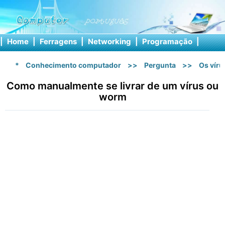
|
Home
|
Ferragens
|
Networking
|
Programação
|
Softw
*
Conhecimento computador
>>
Pergunta
>>
Os vír
Como manualmente se livrar de um vírus ou
worm