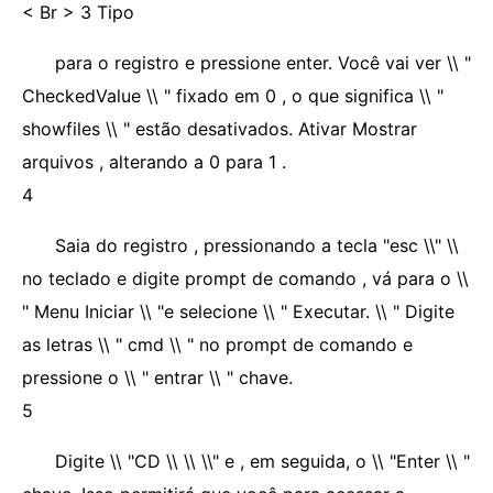
< Br > 3 Tipo
para o registro e pressione enter. Você vai ver \\ "
CheckedValue \\ " fixado em 0 , o que significa \\ "
showfiles \\ " estão desativados. Ativar Mostrar
arquivos , alterando a 0 para 1 .
4
Saia do registro , pressionando a tecla "esc \\" \\
no teclado e digite prompt de comando , vá para o \\
" Menu Iniciar \\ "e selecione \\ " Executar. \\ " Digite
as letras \\ " cmd \\ " no prompt de comando e
pressione o \\ " entrar \\ " chave.
5
Digite \\ "CD \\ \\ \\" e , em seguida, o \\ "Enter \\ "