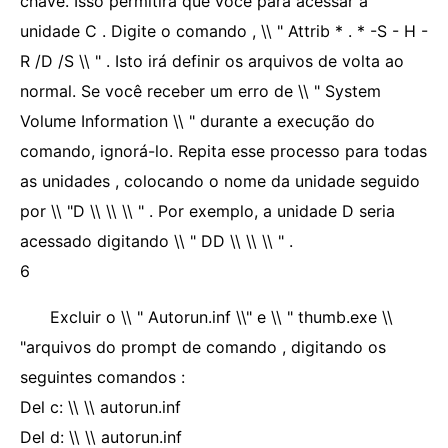
chave. Isso permitirá que você para acessar a
unidade C . Digite o comando , \\ " Attrib * . * -S - H -
R /D /S \\ " . Isto irá definir os arquivos de volta ao
normal. Se você receber um erro de \\ " System
Volume Information \\ " durante a execução do
comando, ignorá-lo. Repita esse processo para todas
as unidades , colocando o nome da unidade seguido
por \\ "D \\ \\ \\ " . Por exemplo, a unidade D seria
acessado digitando \\ " DD \\ \\ \\ " .
6
Excluir o \\ " Autorun.inf \\" e \\ " thumb.exe \\
"arquivos do prompt de comando , digitando os
seguintes comandos :
Del c: \\ \\ autorun.inf
Del d: \\ \\ autorun.inf