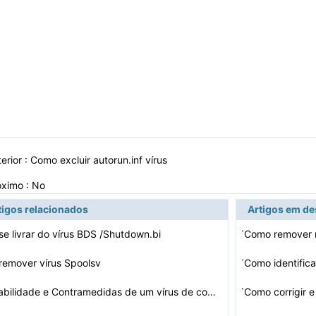
erior :
Como excluir autorun.inf vírus
óximo : No
tigos relacionados
Artigos em d
·
e livrar do vírus BDS /Shutdown.bi
·
remover vírus Spoolsv
·
Vulnerabilidade e Contramedidas de um vírus de computa…
Como corrigir e