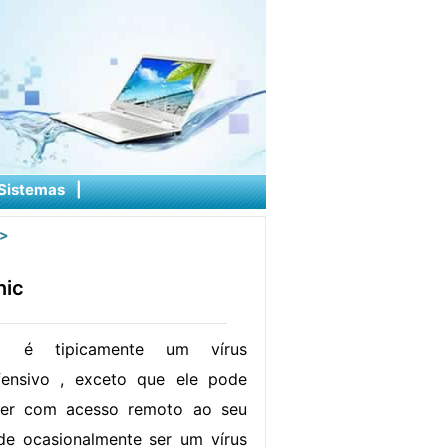
Sistemas
|
>
nic
ic é tipicamente um vírus
ofensivo , exceto que ele pode
ker com acesso remoto ao seu
e ocasionalmente ser um vírus