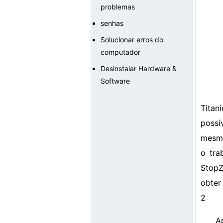
problemas
senhas
Solucionar erros do
computador
Desinstalar Hardware &
Software
Titan
possí
mesmo
o tra
StopZ
obter 
2
A