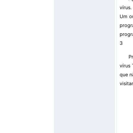
vírus
Um ou
progr
progr
3
P
vírus
que n
visita