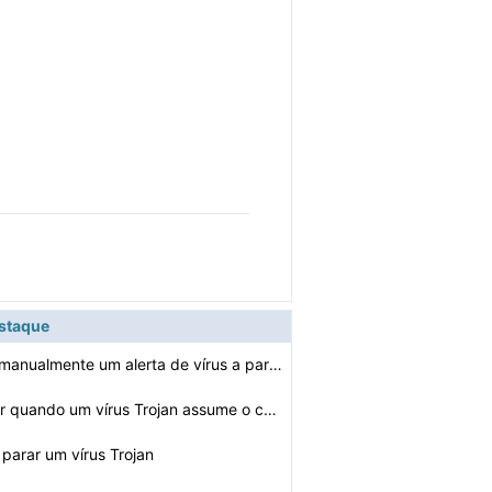
estaque
Como remover manualmente um alerta de vírus a partir d…
Como identificar quando um vírus Trojan assume o contr…
 parar um vírus Trojan