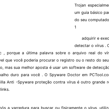
Trojan especialmen
um guia básico pa
do seu computador
1
adquirir e exe
detectar o vírus .
ic , porque a última palavra sobre o arquivo real do vír
vel que você poderia procurar o registro ou o resto do se
, mas sua melhor aposta é usar um software de detecção
balho duro para você . O Spyware Doctor em PCTool.com 
illa Anti -Spyware proteção contra vírus é outro grande 
links.
pós a varredura para buscar ou fisicamente o vírus, utili