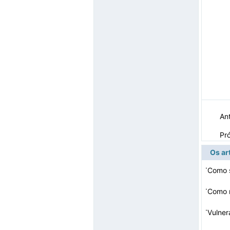
Ant
Pr
Os ar
·
Como s
·
Como 
·