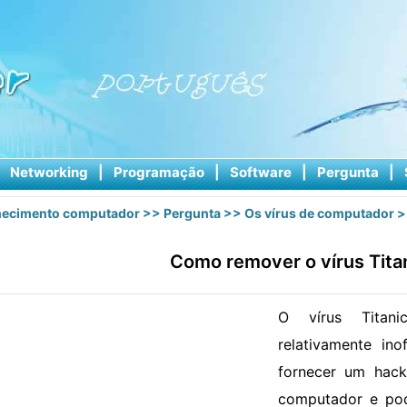
|
Networking
|
Programação
|
Software
|
Pergunta
|
ecimento computador
>>
Pergunta
>>
Os vírus de computador
>
Como remover o vírus Tita
O vírus Titan
relativamente in
fornecer um hac
computador e pod