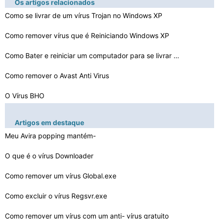
Os artigos relacionados
Como se livrar de um vírus Trojan no Windows XP
Como remover vírus que é Reiniciando Windows XP
Como Bater e reiniciar um computador para se livrar de …
Como remover o Avast Anti Virus
O Vírus BHO
Como excluir um vírus embutido
Artigos em destaque
Como excluir o vírus Khatra.exe
Meu Avira popping mantém-
se com um vírus e não pára…
Como excluir um vírus on-line
O que é o vírus Downloader
Vírus Bejeweled
Como remover um vírus Global.exe
Como remover o vírus Regsvr.exe
Como excluir o vírus Regsvr.exe
Como remover um vírus com um anti- vírus gratuito