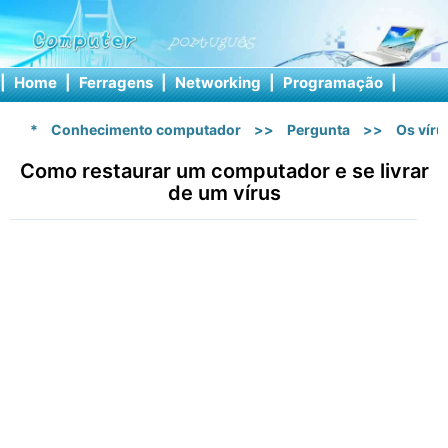
|
Home
|
Ferragens
|
Networking
|
Programação
|
Softw
*
Conhecimento computador
>>
Pergunta
>>
Os vír
Como restaurar um computador e se livrar
de um vírus