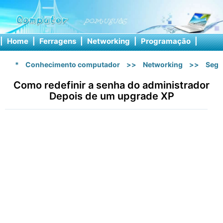
|
Home
|
Ferragens
|
Networking
|
Programação
|
Softw
*
Conhecimento computador
>>
Networking
>>
Segu
Como redefinir a senha do administrador
Depois de um upgrade XP